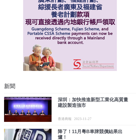
新聞
深圳：加快推進新型工業化高質量
建設製造強市
香港商報
2023-11-27
降了！11月粵B車牌競價結果出
爐！