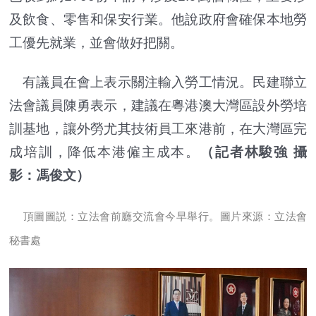
及飲食、零售和保安行業。他說政府會確保本地勞
工優先就業，並會做好把關。
有議員在會上表示關注輸入勞工情況。民建聯立
法會議員陳勇表示，建議在粵港澳大灣區設外勞培
訓基地，讓外勞尤其技術員工來港前，在大灣區完
成培訓，降低本港僱主成本。
（記者林駿強 攝
影：馮俊文）
頂圖圖説：立法會前廳交流會今早舉行。圖片來源：立法會
秘書處