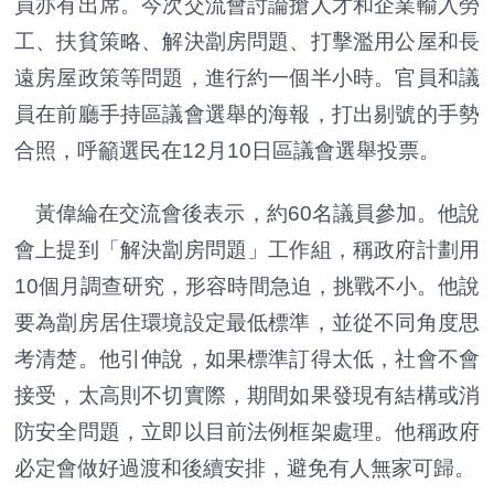
員亦有出席。今次交流會討論搶人才和企業輸入勞
工、扶貧策略、解決劏房問題、打擊濫用公屋和長
遠房屋政策等問題，進行約一個半小時。官員和議
員在前廳手持區議會選舉的海報，打出剔號的手勢
合照，呼籲選民在12月10日區議會選舉投票。
黃偉綸在交流會後表示，約60名議員參加。他說
會上提到「解決劏房問題」工作組，稱政府計劃用
10個月調查研究，形容時間急迫，挑戰不小。他說
要為劏房居住環境設定最低標準，並從不同角度思
考清楚。他引伸說，如果標準訂得太低，社會不會
接受，太高則不切實際，期間如果發現有結構或消
防安全問題，立即以目前法例框架處理。他稱政府
必定會做好過渡和後續安排，避免有人無家可歸。