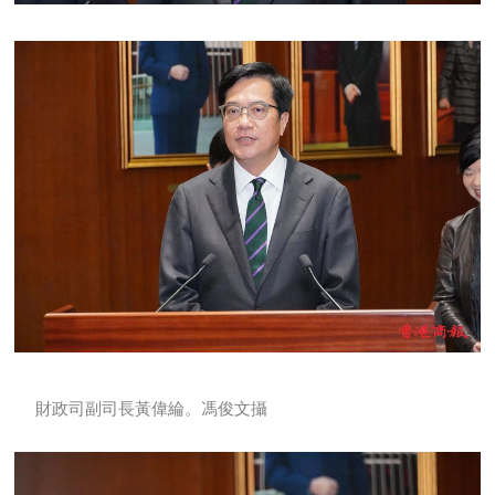
財政司副司長黃偉綸。馮俊文攝