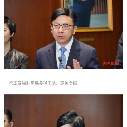
勞工及福利局局長孫玉菡。馮俊文攝