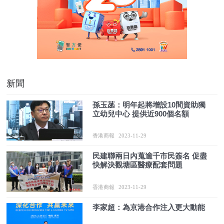
新聞
孫玉菡：明年起將增設10間資助獨
立幼兒中心 提供近900個名額
香港商報
2023-11-29
民建聯兩日內蒐逾千市民簽名 促盡
快解決觀塘區醫療配套問題
香港商報
2023-11-29
李家超：為京港合作注入更大動能