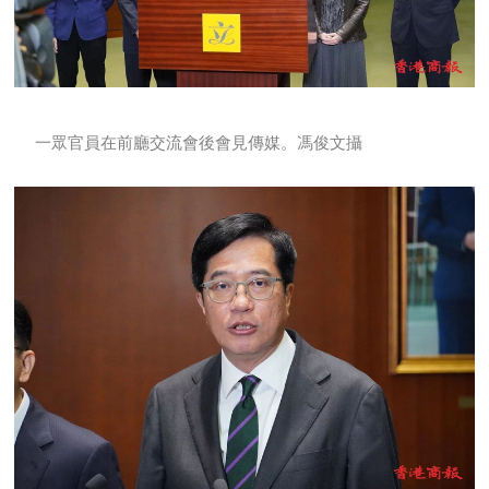
一眾官員在前廳交流會後會見傳媒。馮俊文攝