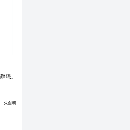
Z辭職。
：
朱劍明