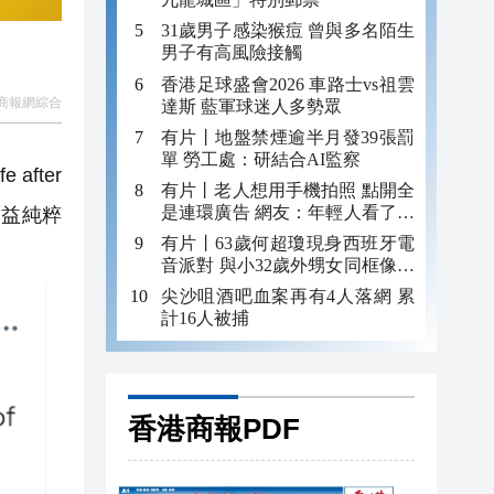
31歲男子感染猴痘 曾與多名陌生
男子有高風險接觸
香港足球盛會2026 車路士vs祖雲
商報網綜合
達斯 藍軍球迷人多勢眾
有片丨地盤禁煙逾半月發39張罰
單 勞工處：研結合AI監察
after
有片丨老人想用手機拍照 點開全
是連環廣告 網友：年輕人看了都
利益純粹
迷糊 何況老年人
有片丨63歲何超瓊現身西班牙電
音派對 與小32歲外甥女同框像姐
妹
尖沙咀酒吧血案再有4人落網 累
計16人被捕
香港商報PDF