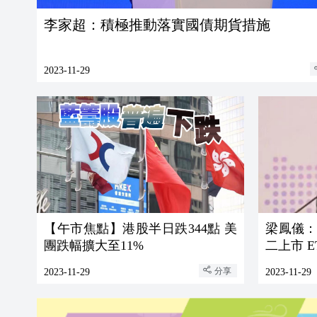
李家超：積極推動落實國債期貨措施
2023-11-29
【午市焦點】港股半日跌344點 美
梁鳳儀
團跌幅擴大至11%
二上市 
分享
2023-11-29
2023-11-29