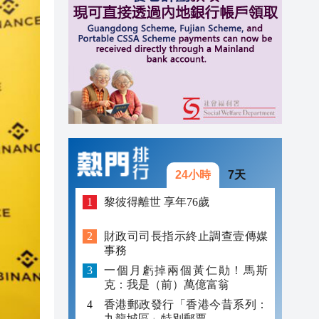
10:35
10:20
10:08
24小時
7天
黎彼得離世 享年76歲
財政司司長指示終止調查壹傳媒
事務
一個月虧掉兩個黃仁勛！馬斯
克：我是（前）萬億富翁
香港郵政發行「香港今昔系列：
九龍城區」特別郵票