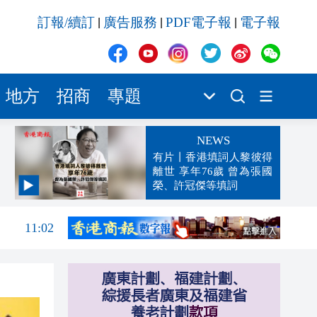
訂報/續訂
廣告服務
PDF電子報
電子報
|
|
|
地方
招商
專題
NEWS
有片丨香港填詞人黎彼得
離世 享年76歲 曾為張國
榮、許冠傑等填詞
11:07
11:02
11:00
10:58
10:57