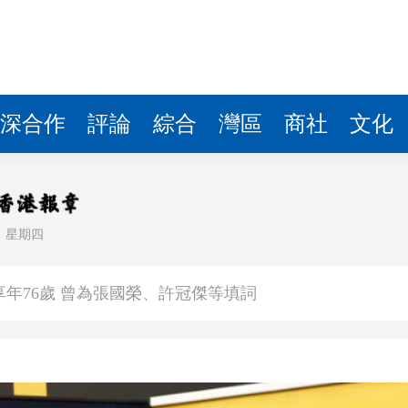
深合作
評論
綜合
灣區
商社
文化
日
星期四
車串燒 司機不顧而去開車逃去
年76歲 曾為張國榮、許冠傑等填詞
稅20%
 1E-A10 將推出會場限定「$100麥東記插畫福袋」
美國出狠招