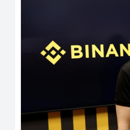
巿民疑向假網站申請電子簽證 
宏利金融第二季盈利按年升17% 派
上半年63人車禍身亡 警方全