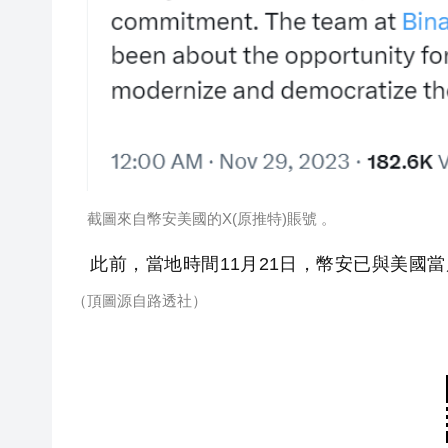
截圖來自幣安美國的X(原推特)賬號 。
此前，當地時間11月21日，幣安已與美國當
（頂圖源自路透社）