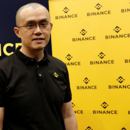
鍾麗玲籲留意網站有無「gov」字眼
息0.485加元
港執法籲提高安全意識