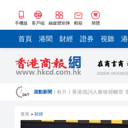
簡
手機版
客戶端
融媒體矩陣
郵箱
簡體
首頁
港聞
財經
證券
視聽
港
2026年 08月06
有片｜油麻地私家車突後退釀3
有片丨香港填詞人黎彼得離世 享
滾動新聞：
內地據報開始對境外保單收益徵
首頁
財經
>
奇華餅家參「2026美食博覽」展位
為阻止阿根廷企業與華為合作 