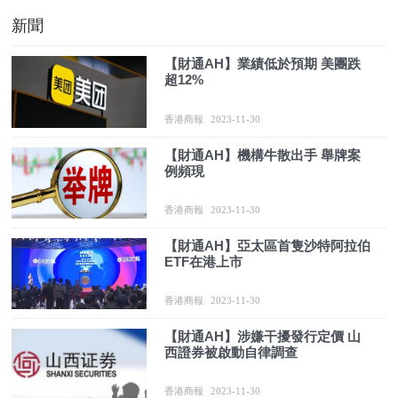
新聞
【財通AH】業績低於預期 美團跌
超12%
香港商報
2023-11-30
【財通AH】機構牛散出手 舉牌案
例頻現
香港商報
2023-11-30
【財通AH】亞太區首隻沙特阿拉伯
ETF在港上市
香港商報
2023-11-30
【財通AH】涉嫌干擾發行定價 山
西證券被啟動自律調查
香港商報
2023-11-30