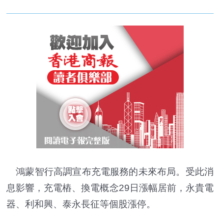
鴻蒙智行高調宣布充電服務的未來布局。受此消
息影響，充電樁、換電概念29日漲幅居前，永貴電
器、利和興、泰永長征等個股漲停。