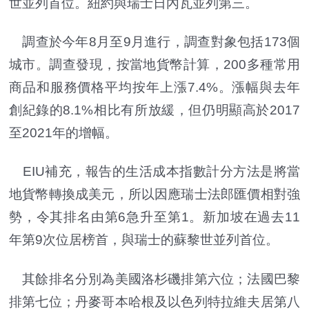
世並列首位。紐約與瑞士日內瓦並列第三。
調查於今年8月至9月進行，調查對象包括173個
城市。調查發現，按當地貨幣計算，200多種常用
商品和服務價格平均按年上漲7.4%。漲幅與去年
創紀錄的8.1%相比有所放緩，但仍明顯高於2017
至2021年的增幅。
EIU補充，報告的生活成本指數計分方法是將當
地貨幣轉換成美元，所以因應瑞士法郎匯價相對強
勢，令其排名由第6急升至第1。新加坡在過去11
年第9次位居榜首，與瑞士的蘇黎世並列首位。
其餘排名分別為美國洛杉磯排第六位；法國巴黎
排第七位；丹麥哥本哈根及以色列特拉維夫居第八