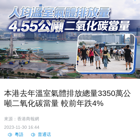
本港去年溫室氣體排放總量3350萬公
噸二氧化碳當量 較前年跌4%
來源：香港商報網
2023-11-30 16:44