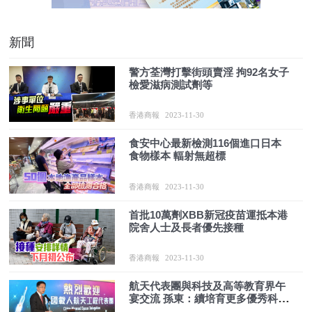
新聞
警方荃灣打擊街頭賣淫 拘92名女子
檢愛滋病測試劑等
香港商報
2023-11-30
食安中心最新檢測116個進口日本
食物樣本 輻射無超標
香港商報
2023-11-30
首批10萬劑XBB新冠疫苗運抵本港
院舍人士及長者優先接種
香港商報
2023-11-30
航天代表團與科技及高等教育界午
宴交流 孫東：續培育更多優秀科研
人才