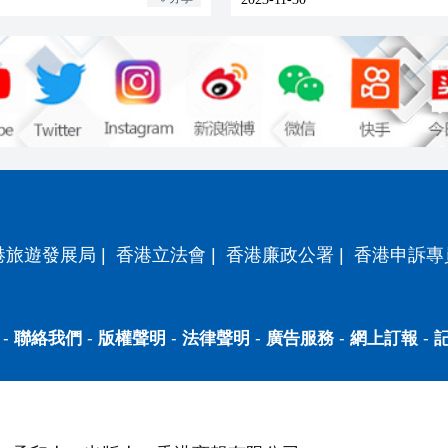
港旅遊發展局
|
香港立法會
|
香港廉政公署
|
香港申訴專
-
聯絡我們
-
版權聲明
-
法律聲明
-
廣告服務
-
網上訂報
-