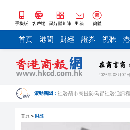
簡
手機版
客戶端
融媒體矩陣
郵箱
簡體
首頁
港聞
財經
證券
視聽
港
2026年 08月07
入境處反非法勞工行動拘12人
社署籲市民提防偽冒社署通訊
滾動新聞：
李家超：鼓勵保險業開發跨境產
首頁
財經
>
車路士主帥星
波黑130年歷史鋼廠走向破產重組