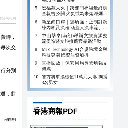
宏福苑大火｜跨部門專組最終調
查報告公開 火災或為未熄滅煙頭
香港商報網
引發
新皇崗口岸｜鄧炳強：正制訂演
練內容及流程 涵蓋人流車流、緊
急應變等
中山翠亨(南朗)舉辦文旅資源交
消費時，
流促進暨文旅推薦官品鑑活動
，每次交
MJZ Technology AI合規跨境金融
科技突圍 國資注資加持
直播回放｜保安局局長鄧炳強見
傳媒
銀行分別
警方將軍澳檢值11萬元大麻 拘捕
3名男女
通，對
香港商報PDF
：
程向明