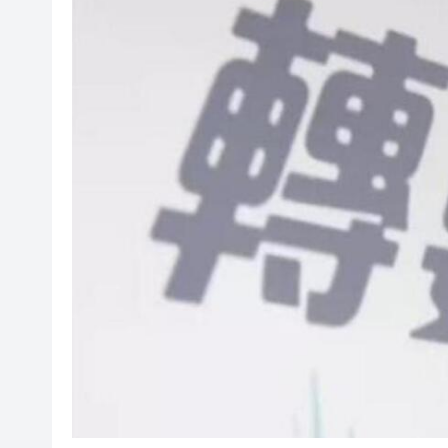
日本2027國防預算申請近9萬
相約深圳，見證
美勞動力市場迅速降溫 美元指