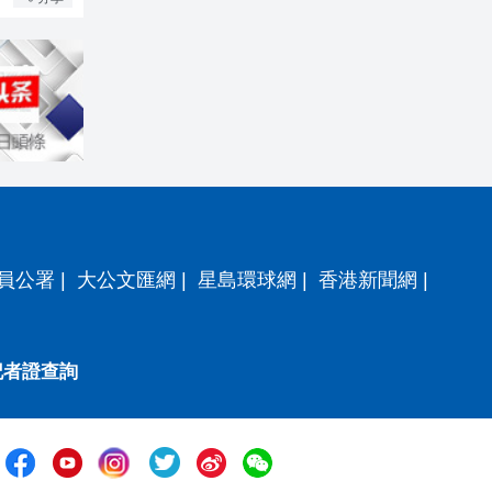
員公署
|
大公文匯網
|
星島環球網
|
香港新聞網
|
記者證查詢