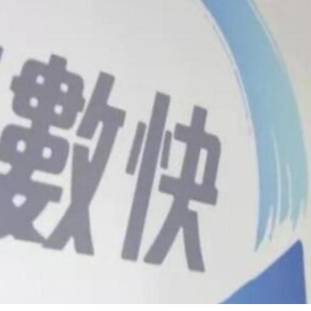
億日圓創新高 應對新型作戰方式
奇蹟 「熱帶雨林」文藝生態展現國際傳播力量
數跌至兩個月低位