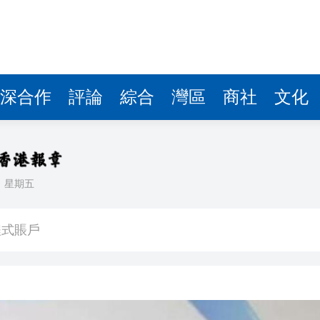
深合作
評論
綜合
灣區
商社
文化
日
星期五
程式賬戶
品 便利灣區居民
將粉嶺揮桿 為香港行畫圓滿句號
 逾1500工人或失業