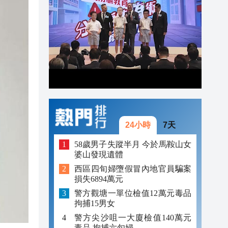
22:46
22:22
22:13
24小時
7天
58歲男子失蹤半月 今於馬鞍山女
婆山發現遺體
西區四旬婦墮假冒內地官員騙案
損失6894萬元
警方觀塘一單位檢值12萬元毒品
拘捕15男女
警方尖沙咀一大廈檢值140萬元
毒品 拘捕六旬婦