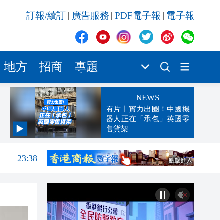
訂報/續訂
廣告服務
PDF電子報
電子報
|
|
|
地方
招商
專題
NEWS
有片丨實力出圈！中國機
器人正在「承包」英國零
售貨架
23:45
23:38
23:29
23:21
22:57