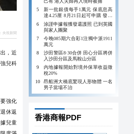
己有 港人夫婦再入境時被捕
新一批銀債每手1萬元 保底息高
達4.25厘 8月21日起可申購 發行
金額最多550億
涂謹申據報獲發還護照 已到英國
與家人團聚
：
央視新聞
今晚085期六合彩1注獨中派1911
萬元
出，近
沙田警區8·30合併 田心分區將併
入沙田分區及馬鞍山分區
加強兒科
內地據報開始對境外保單收益徵
稅20%
昂船洲大橋底驚現人形物體 一名
男子當場不治
要強化
及退休返
香港商報PDF
根據兒童
大限度滿