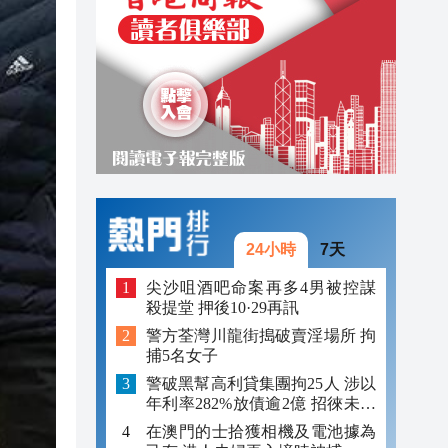
23:00
22:54
22:54
24小時
7天
尖沙咀酒吧命案再多4男被控謀
殺提堂 押後10·29再訊
警方荃灣川龍街搗破賣淫場所 拘
捕5名女子
警破黑幫高利貸集團拘25人 涉以
年利率282%放債逾2億 招徠未成
年追數
在澳門的士拾獲相機及電池據為