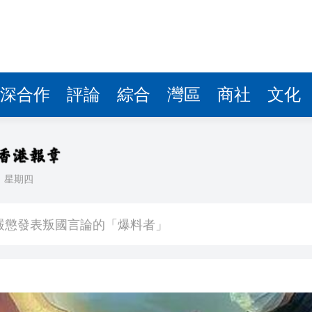
深合作
評論
綜合
灣區
商社
文化
日
星期四
件 食環署勒令關閉報警處理
嚴懲發表叛國言論的「爆料者」
點
正遇晚高峰 情況危急 鐵騎交警一路開道護送
危駕被捕