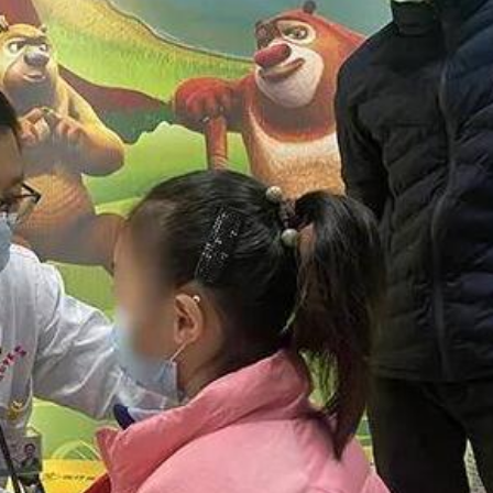
飲食正在毀掉很多老人的晚年健康
正進行腹部手術 設備劇烈晃動
品展盛大啟幕 逾百幅名家力作匯聚香江