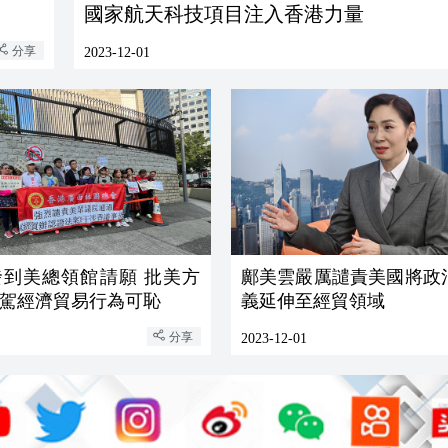
國家航天科技項目注入香港力量
分享
2023-12-01
發到美總領館請願 批美方
鄺美雲嚴厲譴責美國將政
駕經濟貿易行為可恥
義延伸至經貿領域
分享
2023-12-01