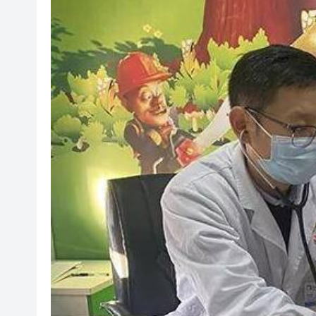
有片丨清淡不等於吃素！ 清淡
有片丨日本強震最新監控：病患
【展覽】「今朝更好看」名家作