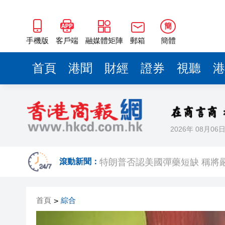
簡
手機版
客戶端
融媒體矩陣
郵箱
簡體
首頁
港聞
財經
證券
視聽
港
2026年 08月06
跑馬地私人泳池救生員涉用假證
特朗普否認美國彈藥短缺 稱將
滾動新聞：
美股觀望非農數據 道指跌逾百
首頁
綜合
>
有片丨孕婦羊水破裂即將臨盆 
東涌巴士撞電單車 巴士司機涉