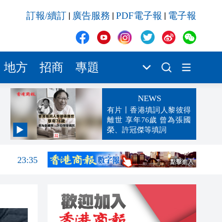
訂報/續訂
廣告服務
PDF電子報
電子報
|
|
|
地方
招商
專題
NEWS
有片丨香港填詞人黎彼得
離世 享年76歲 曾為張國
榮、許冠傑等填詞
23:38
23:35
23:17
23:12
23:12