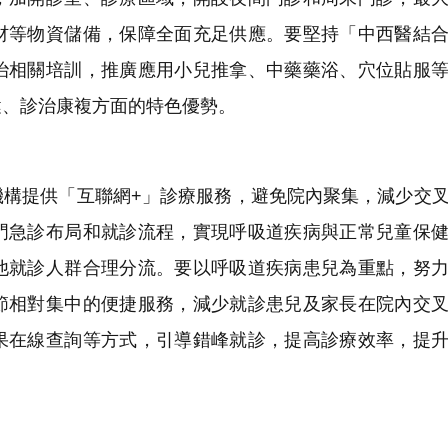
材等物資儲備，保障全面充足供應。要堅持「中西醫結
治相關培訓，推廣應用小兒推拿、中藥藥浴、穴位貼服
健、診治康複方面的特色優勢。
構提供「互聯網+」診療服務，避免院內聚集，減少交
門急診布局和就診流程，實現呼吸道疾病與正常兒童保
他就診人群合理分流。要以呼吸道疾病患兒為重點，努
節相對集中的便捷服務，減少就診患兒及家長在院內交
果在線查詢等方式，引導錯峰就診，提高診療效率，提