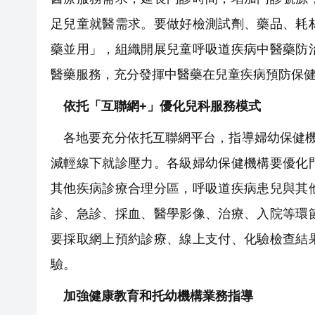
足兒童就醫需求。要做好檢測試劑、藥品、耗
藥並用」，組織開展兒童呼吸道疾病中醫藥防
醫藥服務，充分發揮中醫藥在兒童疾病預防保
依托「互聯網+」優化兒科服務模式
各地要充分依托互聯網平台，指導婦幼保健機
減輕線下就診壓力。各級婦幼保健機構要優化
其他疾病診療合理分區，呼吸道疾病患兒與其
診、急診、採血、醫學影像、治療、入院等環
要採取網上預約診療、線上支付、化驗檢查結
驗。
加強健康教育和托幼機構業務指導