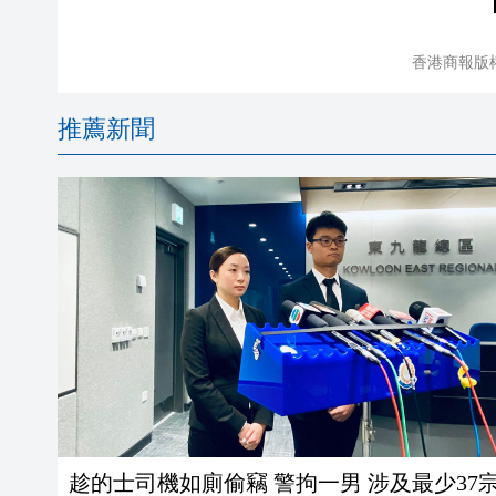
香港商報版
推薦新聞
趁的士司機如廁偷竊 警拘一男 涉及最少37