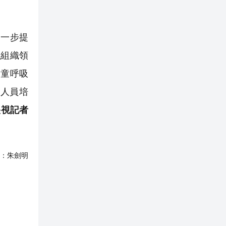
一步提
強組織領
兒童呼吸
人員培
央視記者
：
朱劍明