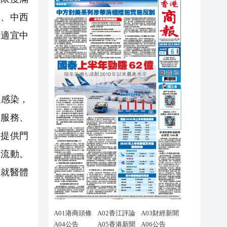
合、中西
等適宜中
叉感染，
健服務、
力提供門
叉流動。
升就醫體