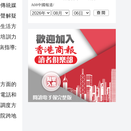
傳統媒
發聲解疑
生活方
員培訓力
病指導;
方面的
繫電話和
調度方
跨院跨地