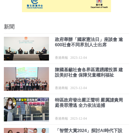
新聞
政府舉辦「國家憲法日」座談會 逾
600社會不同界別人士出席
香港商報
2023-12-04
陳國基籲社會各界區選踴躍投票 建
設美好社會 保障兒童權利福祉
香港商報
2023-12-04
特區政府發出嚴正聲明 嚴厲譴責周
庭畏罪潛逃 全力依法追捕
香港商報
2023-12-04
「智營大賞2024」探討AI時代下設