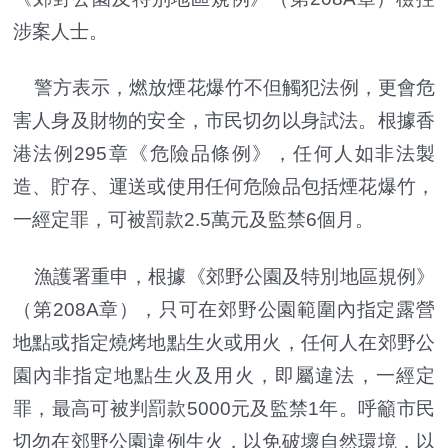
涉案人士。
警方表示，燃放煙花爆竹不但觸犯法例，更會危
害人身及財物的安全，市民切勿以身試法。根據香
港法例295章《危險品條例》，任何人如非法製
造、貯存、運送或使用任何危險品包括煙花爆竹，
一經定罪，可被罰款2.5萬元及監禁6個月。
漁護署重申，根據《郊野公園及特別地區規例》
（第208A章），只可在郊野公園範圍內指定露營
地點或指定燒烤地點生火或用火，任何人在郊野公
園內非指定地點生火及用火，即屬違法，一經定
罪，最高可被判罰款5000元及監禁1年。呼籲市民
切勿在郊野公園違例生火，以免破壞自然環境，以