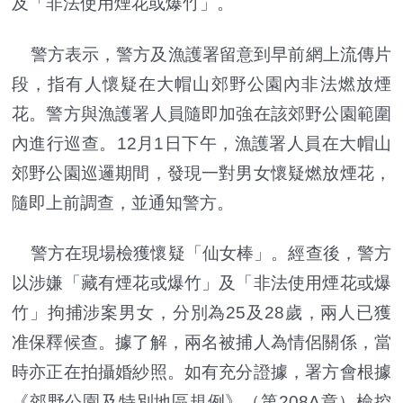
及「非法使用煙花或爆竹」。
警方表示，警方及漁護署留意到早前網上流傳片
段，指有人懷疑在大帽山郊野公園內非法燃放煙
花。警方與漁護署人員隨即加強在該郊野公園範圍
內進行巡查。12月1日下午，漁護署人員在大帽山
郊野公園巡邏期間，發現一對男女懷疑燃放煙花，
隨即上前調查，並通知警方。
警方在現場檢獲懷疑「仙女棒」。經查後，警方
以涉嫌「藏有煙花或爆竹」及「非法使用煙花或爆
竹」拘捕涉案男女，分別為25及28歲，兩人已獲
准保釋候查。據了解，兩名被捕人為情侶關係，當
時亦正在拍攝婚紗照。如有充分證據，署方會根據
《郊野公園及特別地區規例》（第208A章）檢控