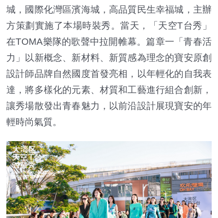
城，國際化灣區濱海城，高品質民生幸福城，主辦
方策劃實施了本場時裝秀。當天，「天空T台秀」
在TOMA樂隊的歌聲中拉開帷幕。篇章一「青春活
力」以新概念、新材料、新質感為理念的寶安原創
設計師品牌自然國度首發亮相，以年輕化的自我表
達，將多樣化的元素、材質和工藝進行組合創新，
讓秀場散發出青春魅力，以前沿設計展現寶安的年
輕時尚氣質。