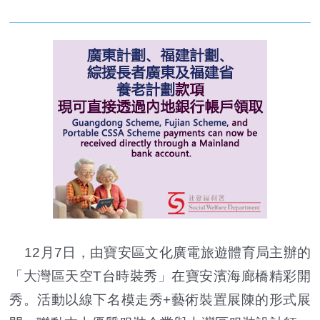
12月7日，由寶安區文化廣電旅遊體育局主辦的
「大灣區天空T台時裝秀」在寶安濱海廊橋精彩開
秀。活動以線下名模走秀+藝術裝置展陳的形式展