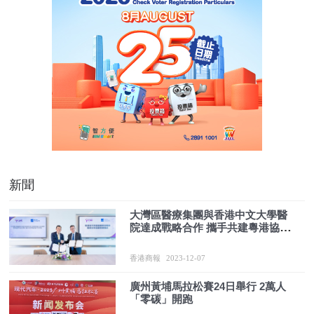
新聞
大灣區醫療集團與香港中文大學醫
院達成戰略合作 攜手共建粵港協作
價值醫療夥伴體系
香港商報
2023-12-07
廣州黃埔馬拉松賽24日舉行 2萬人
「零碳」開跑