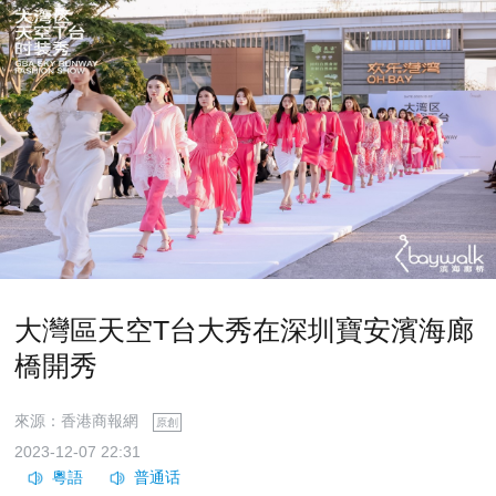
大灣區天空T台大秀在深圳寶安濱海廊
橋開秀
來源：香港商報網
原創
2023-12-07 22:31