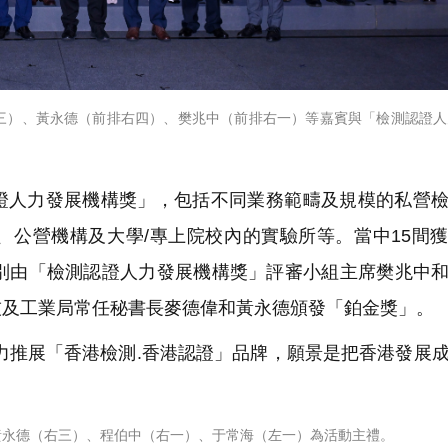
三）、黃永德（前排右四）、樊兆中（前排右一）等嘉賓與「檢測認證人
證人力發展機構獎」，包括不同業務範疇及規模的私營
、公營機構及大學/專上院校內的實驗所等。當中15間
分別由「檢測認證人力發展機構獎」評審小組主席樊兆中
技及工業局常任秘書長麥德偉和黃永德頒發「鉑金獎」。
力推展「香港檢測.香港認證」品牌，願景是把香港發展
黃永德（右三）、程伯中（右一）、于常海（左一）為活動主禮。