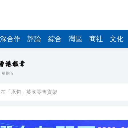
深合作
評論
綜合
灣區
商社
文化
日
星期五
入球騷
正在「承包」英國零售貨架
車及時停下
 10月1日生效
41.95億坡元 中期息47坡仙