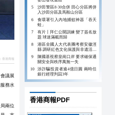
沙田警區8·30合併 田心分區將併
入沙田分區及馬鞍山分區
食環署引入內地捕蚊神器「吞天
蛙」
有片〡拜仁公開訓練 變了簽名放
題 球迷滿載而歸
港區全國人大代表團考察安徽涇
縣 調研紅色文化保護與非遺活態
傳承
陳國基視察皇崗口岸 要求確保通
：
香港商報
關安全與秩序萬無一失
涉詐騙投資者逾4億日圓 兩時任
銀行經理判囚3年
於會議展
升服務水
香港商報PDF
證局兩位