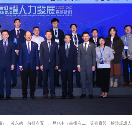
四）、黃永德（前排右五）、樊兆中（前排右二）等嘉賓與「檢測認證人