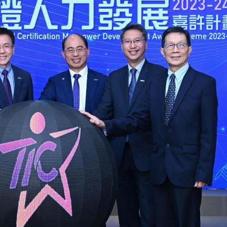
柱 網民：看見的人會幸運
首日早盤漲逾七成
以吃的毛筆」網民點贊：滿腹墨水