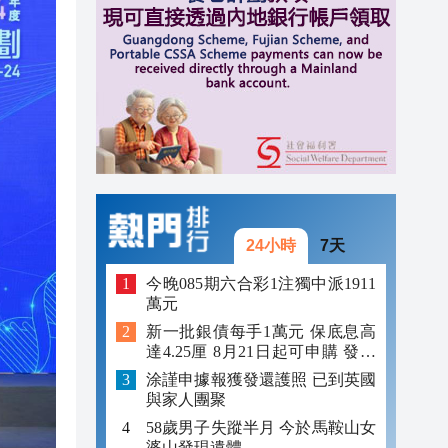
12:59
12:29
12:09
24小時
7天
今晚085期六合彩1注獨中派1911
萬元
新一批銀債每手1萬元 保底息高
達4.25厘 8月21日起可申購 發行
金額最多550億
涂謹申據報獲發還護照 已到英國
與家人團聚
58歲男子失蹤半月 今於馬鞍山女
婆山發現遺體