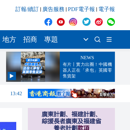
訂報/續訂
廣告服務
PDF電子報
電子報
|
|
|
地方
招商
專題
NEWS
有片丨實力出圈！中國機
器人正在「承包」英國零
售貨架
13:47
13:42
13:32
13:29
13:02