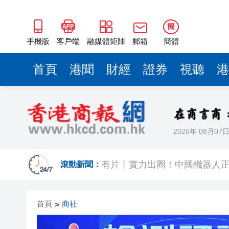
簡
手機版
客戶端
融媒體矩陣
郵箱
簡體
首頁
港聞
財經
證券
視聽
港
2026年 08月07
今晚啟德對戰 拜仁維拉可演
有片丨實力出圈！中國機器人
滾動新聞：
有片｜南亞裔小孩跑出馬路 3
首頁
商社
>
恒隆委任蔡德粦接替盧韋柏任CEO
華僑銀行上半年純利按年增13%至