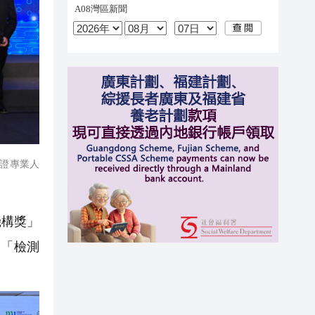
證專業人
機構獎」
；「檢測