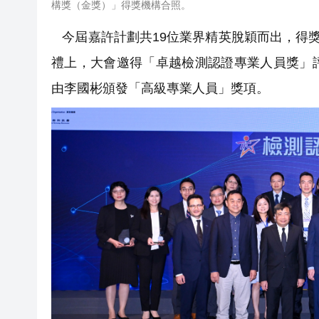
構獎（金獎）」得獎機構合照。
今屆嘉許計劃共19位業界精英脫穎而出，得獎
禮上，大會邀得「卓越檢測認證專業人員獎」
由李國彬頒發「高級專業人員」獎項。