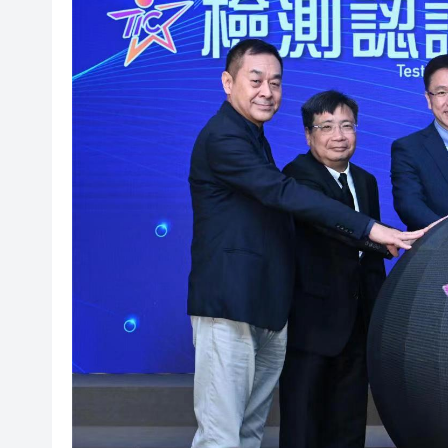
有片｜香港夜空出現罕見漁火光
【新股最前線】拿森科技上市
有片〡霍啟剛FB「當你看見可