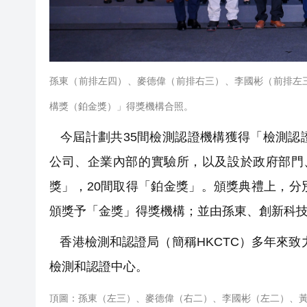
孫東（前排左四）、麥德偉（前排右三）、李國彬（前排左
構獎（鉑金獎）」得獎機構合照。
今屆計劃共35間檢測認證機構獲得「檢測認
公司、企業內部的實驗所，以及設於政府部門
獎」，20間取得「鉑金獎」。頒獎典禮上，
頒獎予「金獎」得獎機構；並由孫東、創新科
香港檢測和認證局（簡稱HKCTC）多年來致
檢測和認證中心。
頂圖：孫東（左三）、麥德偉（右二）、李國彬（左二）、