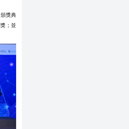
。頒獎典
頒獎；並