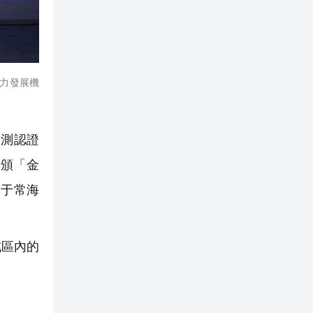
力發展機
檢測認證
獲頒「金
和于常海
成區內的