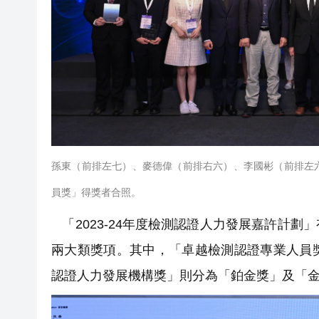
孫東（前排左七）、麥德偉（前排右六）、李國彬（前排左
員獎」得獎者合照。
「2023-24年度檢測認證人力發展嘉許計
兩大類獎項。其中，「卓越檢測認證專業人員
認證人力發展機構獎」則分為「鉑金獎」及「