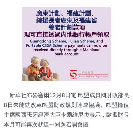
新華社布魯塞爾12月8日電 歐盟成員國財政部長
8日未能就改革歐盟財政規則達成協議。歐盟輪值
主席國西班牙經濟大臣卡爾維尼奧表示，歐盟財長
本月可能再次就這一問題召開會議。