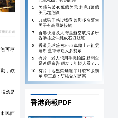
美債首破40萬億美元 利息1萬億
美元超危險
31歲男子感染猴痘 曾與多名陌生
男子有高風險接觸
香港商報網
香港快運及大灣區航空取消多班
香港往返沖繩或石垣航班
香港足球盛會2026 車路士vs祖雲
屬
無可厚
達斯 藍軍球迷人多勢眾
有片丨老人想用手機拍照 點開全
是連環廣告 網友：年輕人看了都
迷糊 何況老年人
波動，政
有片丨地盤禁煙逾半月發39張罰
單 勞工處：研結合AI監察
通脹應是
香港商報PDF
，市民面