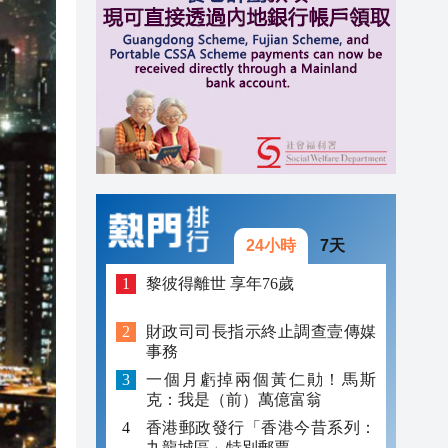
09:41
09:32
09:27
24小時
7天
黎彼得離世 享年76歲
財政司司長指示終止調查壹傳媒
事務
一個月虧掉兩個黃仁勛！馬斯
克：我是（前）萬億富翁
香港郵政發行「香港今昔系列：
九龍城區」特別郵票