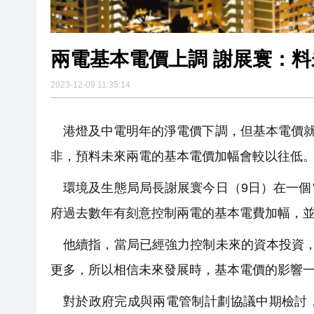
兩電基本電價上調 謝展寰：
2023-12-09 11:35:14
港燈及中電明年的淨電價下調，但基本電價就分
非，預料未來兩電的基本電價加幅會較以往低
環境及生態局局長謝展寰今日（9日）在一
府過去數年有刻意控制兩電的基本電費加幅，
他續指，當局已經強力控制未來的資本投資
更多，所以相信未來發展時，基本電價的影響
對於政府完成與兩電管制計劃協議中期檢討