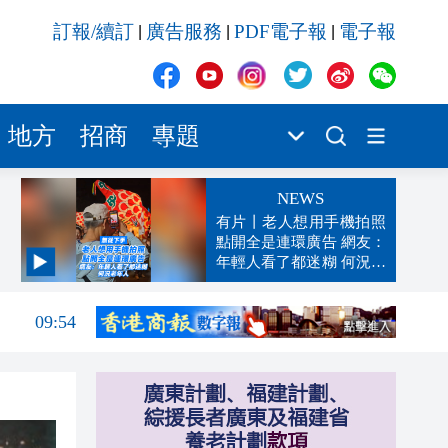
訂報/續訂
廣告服務
PDF電子報
電子報
|
|
|
地方
招商
專題
NEWS
有片丨老人想用手機拍照
點開全是連環廣告 網友：
年輕人看了都迷糊 何況老
09:59
年人
09:54
09:54
09:51
09:47