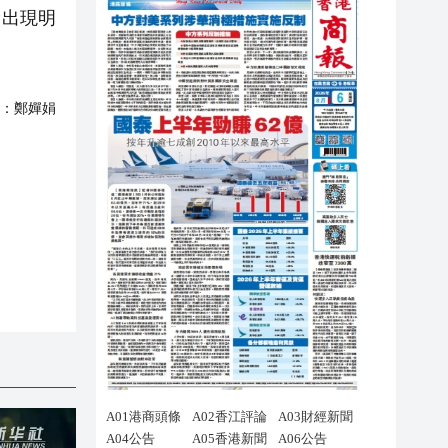
費出現明
：
鄭嬋娟