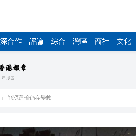
深合作
評論
綜合
灣區
商社
文化
日
星期四
滿波折且耗時」
」 能源運輸仍存變數
易國家安全調查
友邦低開逾6%
壓力