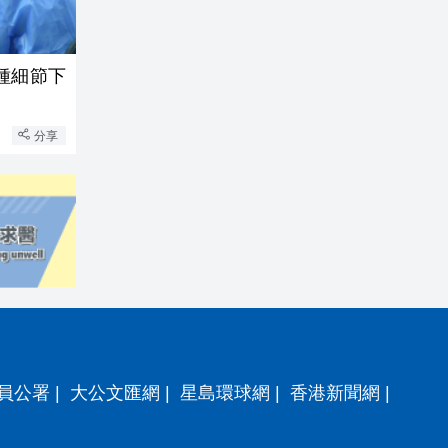
種細節下
分享
員公署
|
大公文匯網
|
星島環球網
|
香港新聞網
|