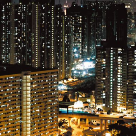
根廷、巴拿馬等17國加入
元關口
捕4名男女