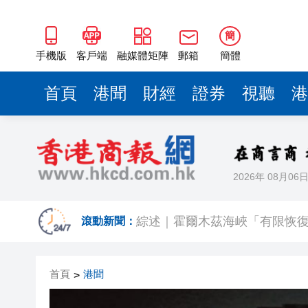
簡
手機版
客戶端
融媒體矩陣
郵箱
簡體
首頁
港聞
財經
證券
視聽
港
2026年 08月06
美副總統稱與伊朗談判將「充
綜述｜霍爾木茲海峽「有限恢復
滾動新聞：
有片丨商務部發起首例對外貿
首頁
港聞
>
傳內地客來港投保收益被徵稅 
日本消費稅下調難解民眾生活