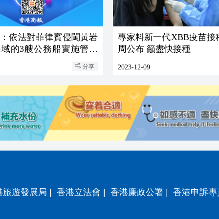
警：依法對菲律賓侵闖黃岩
專家料新一代XBB疫苗接
海域的3艘公務船實施管控
周公布 籲盡快接種
分享
2023-12-09
港旅遊發展局
|
香港立法會
|
香港廉政公署
|
香港申訴專