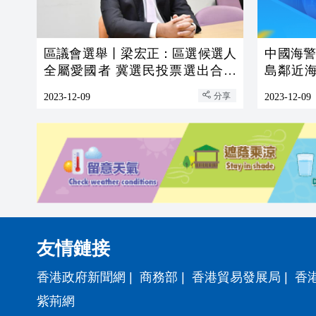
區議會選舉丨梁宏正：區選候選人
中國海
全屬愛國者 冀選民投票選出合適
島鄰近
人選
措施
分享
2023-12-09
2023-12-09
友情鏈接
香港政府新聞網
|
商務部
|
香港貿易發展局
|
香
紫荊網