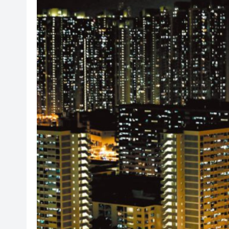
美國在美洲建立軍事小圈子 阿
國際現貨黃金價格重返4300美
警方葵涌打擊非法街頭賭博 拘