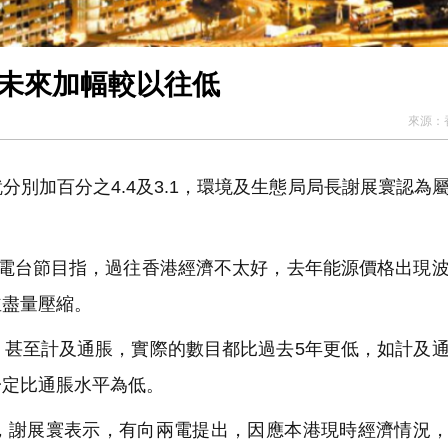
料未來加幅較以往低
來源：
別加百分之4.4及3.1，環境及生態局局長謝展寰
認為
。
個電台節目指，過往香港經濟不太好，去年能源價格出現
並盡量壓縮。
，甚至計及通脹，實際的數目都比過去5年更低，如計及
一定比通脹水平為低。
，謝展寰表示，有向兩電提出，因應本港現時經濟情況