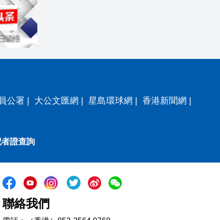
員公署
|
大公文匯網
|
星島環球網
|
香港新聞網
|
記者證查詢
聯絡我們