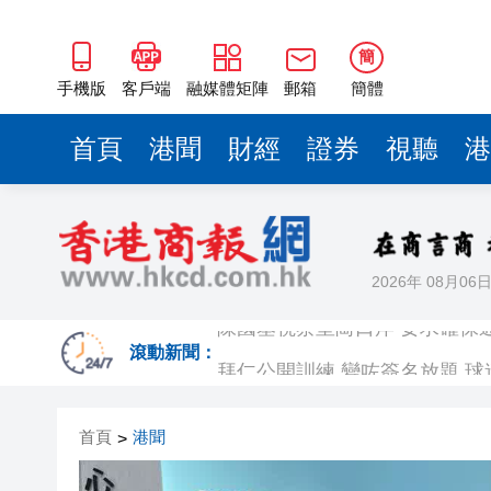
簡
手機版
客戶端
融媒體矩陣
郵箱
簡體
首頁
港聞
財經
證券
視聽
港
2026年 08月06
陳國基視察皇崗口岸 要求確保
拜仁公開訓練 變咗簽名放題 
滾動新聞：
有片｜黎彼得離世未留遺言 兒
首頁
港聞
>
工銀亞洲完成首筆LNG跨境通
有片丨新蒲崗唐樓樓梯間驚現群