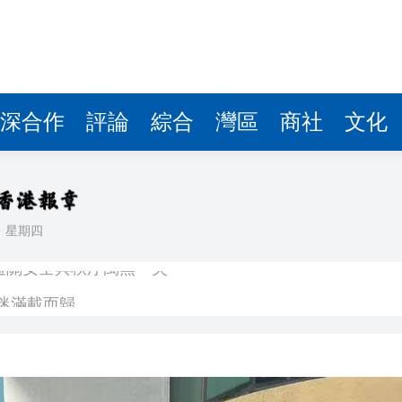
深合作
評論
綜合
灣區
商社
文化
日
星期四
通關安全與秩序萬無一失
球迷滿載而歸
子陪伴至最後一刻 家人冀低調處理後事
人民幣結算交易 結算周期由數日縮減至分鐘計算
鼠亂舞 網友調侃是「新蒲崗老鼠樂園」