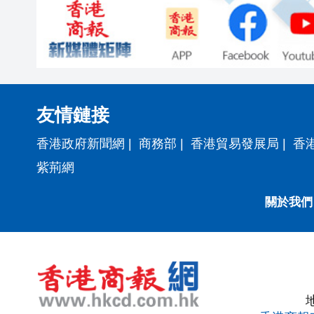
友情鏈接
香港政府新聞網
|
商務部
|
香港貿易發展局
|
香
紫荊網
關於我們