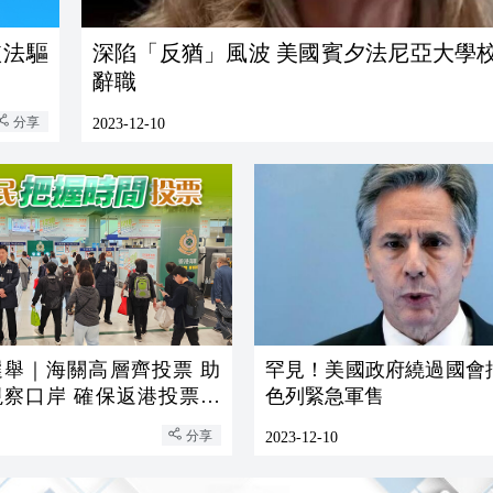
依法驅
深陷「反猶」風波 美國賓夕法尼亞大學
辭職
分享
2023-12-10
選舉｜海關高層齊投票 助
罕見！美國政府繞過國會
視察口岸 確保返港投票市
色列緊急軍售
順
分享
2023-12-10