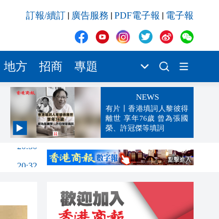
訂報/續訂
廣告服務
PDF電子報
電子報
|
|
|
地方
招商
專題
NEWS
有片丨香港填詞人黎彼得
離世 享年76歲 曾為張國
榮、許冠傑等填詞
20:50
20:32
20:14
20:02
19:33