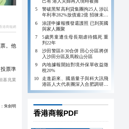
己有 港人夫婦再入境時被捕
警破黑幫高利貸集團拘25人 涉以
年利率282%放債逾2億 招徠未成
年追數
涂謹申據報獲發還護照 已到英國
香港商報網
與家人團聚
5歲男童遭生母長期虐待餓死 重
判22年
投票。他
沙田警區8·30合併 田心分區將併
入沙田分區及馬鞍山分區
內地據報開始對境外保單收益徵
，投票準
稅20%
走進蔚來、國盾量子與科大訊飛
：恒基兆業
港區人大代表團深入合肥調研科
創成果
：
朱劍明
香港商報PDF