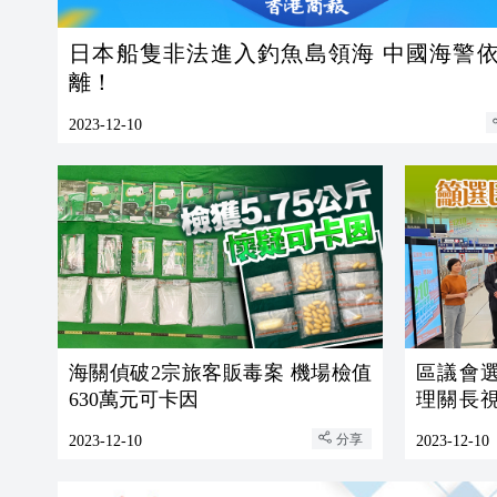
日本船隻非法進入釣魚島領海 中國海警
離！
2023-12-10
海關偵破2宗旅客販毒案 機場檢值
區議會
630萬元可卡因
理關長
民過關暢
分享
2023-12-10
2023-12-10