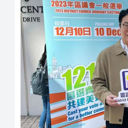
太古地產料本港寫字樓下半年負
【港商觀察】 金融機構搶灘跨
有片丨中大公布未來五年策略計