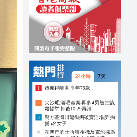
19:15
18:42
18:18
24小時
7天
黎彼得離世 享年76歲
尖沙咀酒吧命案再多4男被控謀
殺提堂 押後10·29再訊
警方荃灣川龍街搗破賣淫場所 拘
捕5名女子
在澳門的士拾獲相機及電池據為