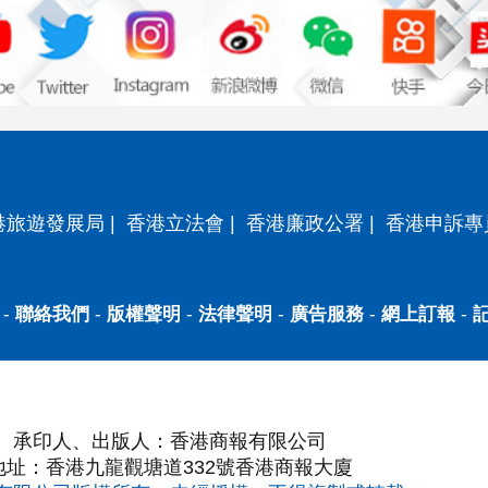
港旅遊發展局
|
香港立法會
|
香港廉政公署
|
香港申訴專
-
聯絡我們
-
版權聲明
-
法律聲明
-
廣告服務
-
網上訂報
-
承印人、出版人：香港商報有限公司
地址：香港九龍觀塘道332號香港商報大廈