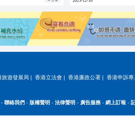
分享
2023-12-10
港旅遊發展局
|
香港立法會
|
香港廉政公署
|
香港申訴專
-
聯絡我們
-
版權聲明
-
法律聲明
-
廣告服務
-
網上訂報
-