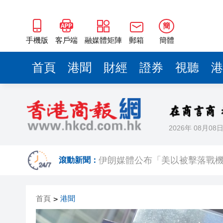
簡
手機版
客戶端
融媒體矩陣
郵箱
簡體
首頁
港聞
財經
證券
視聽
港
2026年 08月08
上半年國內居民出遊人次34.63億
伊朗媒體公布「美以被擊落戰
滾動新聞：
【名家指點】資金狂掃商業地產
首頁
港聞
>
警方青衣長發邨打擊非法街頭賭
微信新功能：可以「撤回」你