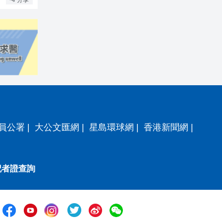
分享
員公署
|
大公文匯網
|
星島環球網
|
香港新聞網
|
記者證查詢