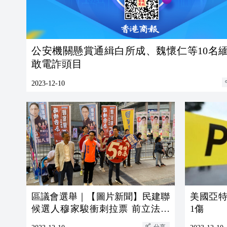
公安機關懸賞通緝白所成、魏懷仁等10名
敢電詐頭目
2023-12-10
區議會選舉｜【圖片新聞】民建聯
美國亞特
候選人穆家駿衝刺拉票 前立法會
1傷
主席曾鈺成撐場