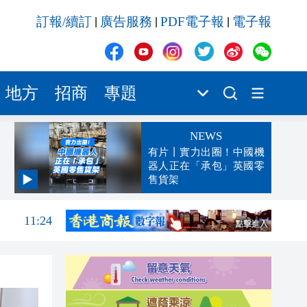
訂報/續訂
廣告服務
PDF電子報
電子報
|
|
|
地方
招商
專題
NEWS
有片丨實力出圈！中國機
器人正在「承包」英國零
售貨架
11:28
11:24
11:19
11:11
11:10