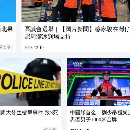
緬北果
區議會選舉｜【圖片新聞】穆家駿在灣仔
𤋮周潔冰到場支持
分享
2023-12-10
蘭大發生槍擊事件 致3死
中國隊首金！劉少昂獲短
界盃男子1000米金牌