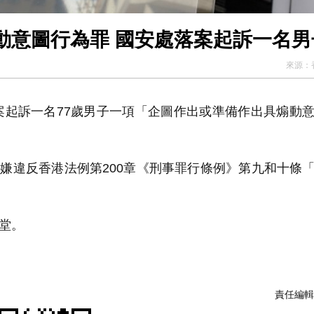
動意圖行為罪 國安處落案起訴一名男
來源：
落案起訴一名77歲男子一項「企圖作出或準備作出具煽動
嫌違反香港法例第200章《刑事罪行條例》第九和十條
堂。
責任編輯