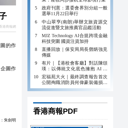
政府刊憲：選委會界別分組一般
選舉11月22日舉行
子
中山翠亨(南朗)舉辦文旅資源交
香港商報網
流促進暨文旅推薦官品鑑活動
MJZ Technology AI合規跨境金融
科技突圍 國資注資加持
意圖的作
直播回放｜保安局局長鄧炳強見
傳媒
有片｜【港校會客廳】對話陳頌
「企圖作
瑛：以傳統文化底色擁抱 AI 藝
術新發展
宏福苑大火｜最終調查報告首次
公開殉職消防員何偉豪裝備損毀
照片
香港商報PDF
：
朱劍明