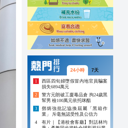
11:03
10:53
10:44
24小時
7天
西區四旬婦墮假冒內地官員騙案
損失6894萬元
警方元朗破工廈毒品倉 拘24歲黑
幫男 檢100萬元依托咪酯
鄧炳強批記協換屆屬「黑箱作
業」 斥毫無認受性及公信力
有片｜【港校會客廳】對話林均
乘：產教同步接軌全球影視行業