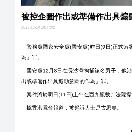
被控企圖作出或準備作出具煽
2023-12-10 18:47:02
警務處國家安全處(國安處)昨日(9日)正式
為」罪。
國安處12月8日在長沙灣拘捕該名男子，他涉
出或準備作出具煽動意圖的作為」罪。
案件將於明日(11日)上午在西九龍裁判法院提
據香港電台報道，被起訴人士是古思堯。