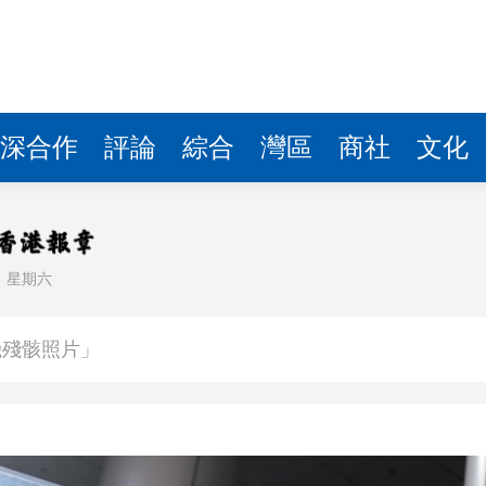
深合作
評論
綜合
灣區
商社
文化
日
星期六
 總花費3.21萬億元
機殘骸照片」
 鞏固之後能否U型反彈？
博 拘捕3名本地男
的撤回了！