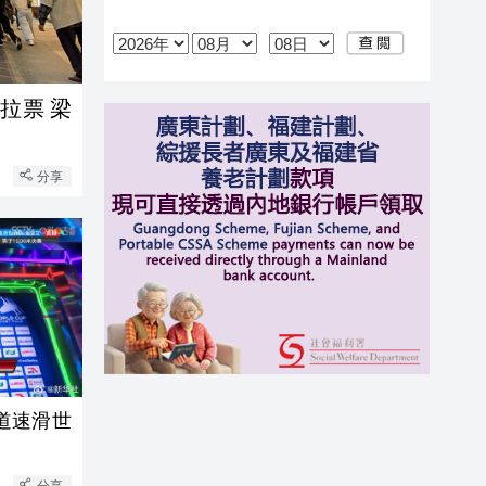
拉票 梁
分享
道速滑世