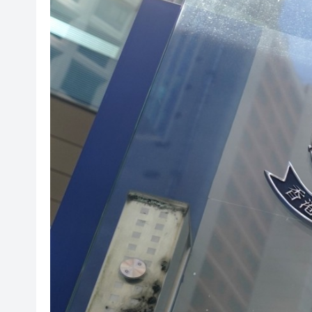
橫琴粵澳深度合作區消防救援
「來深飛」不只是路過！深圳
李根興3936萬沽北角公主大廈