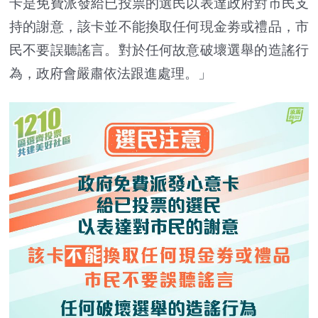
卡是免費派發給已投票的選民以表達政府對市民支
持的謝意，該卡並不能換取任何現金劵或禮品，市
民不要誤聽謠言。對於任何故意破壞選舉的造謠行
為，政府會嚴肅依法跟進處理。」