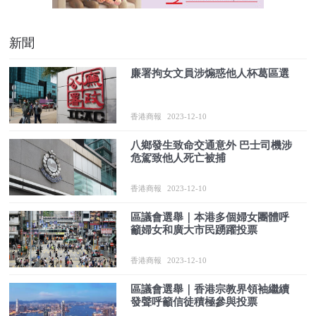
新聞
廉署拘女文員涉煽惑他人杯葛區選
香港商報
2023-12-10
八鄉發生致命交通意外 巴士司機涉
危駕致他人死亡被捕
香港商報
2023-12-10
區議會選舉｜本港多個婦女團體呼
籲婦女和廣大市民踴躍投票
香港商報
2023-12-10
區議會選舉｜香港宗教界領袖繼續
發聲呼籲信徒積極參與投票