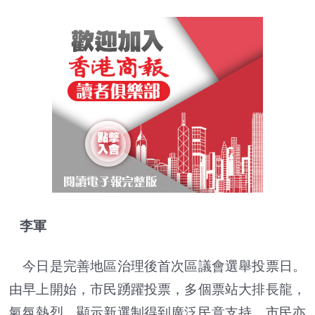
李軍
今日是完善地區治理後首次區議會選舉投票日。
由早上開始，市民踴躍投票，多個票站大排長龍，
氣氛熱烈，顯示新選制得到廣泛民意支持，市民亦