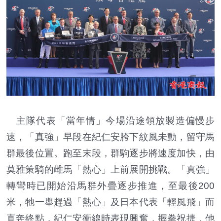
主隊代表「當年情」今場沿途領放製造偏慢步
速，「真強」早段在紀仁安胯下紋風未動，留守馬
群最後位置。跑至末段，群駒逐步將速度加快，由
莫雅策騎的雌馬「熱心」上前展開挑戰。「真強」
轉彎時已開始沿馬群外疊逐步推進，至最後200
米，牠一舉趕過「熱心」及日本代表「輕風飛」而
直奔終點，紀仁安衝線時表現興奮，握拳祝捷，他