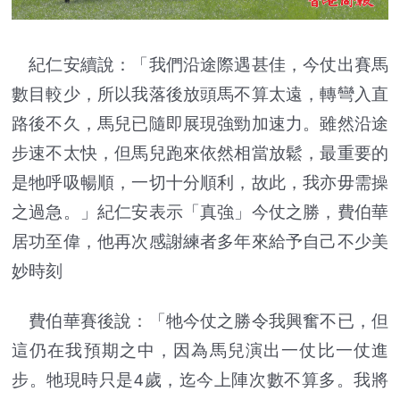
紀仁安續說：「我們沿途際遇甚佳，今仗出賽馬
數目較少，所以我落後放頭馬不算太遠，轉彎入直
路後不久，馬兒已隨即展現強勁加速力。雖然沿途
步速不太快，但馬兒跑來依然相當放鬆，最重要的
是牠呼吸暢順，一切十分順利，故此，我亦毋需操
之過急。」紀仁安表示「真強」今仗之勝，費伯華
居功至偉，他再次感謝練者多年來給予自己不少美
妙時刻
費伯華賽後說：「牠今仗之勝令我興奮不已，但
這仍在我預期之中，因為馬兒演出一仗比一仗進
步。牠現時只是4歲，迄今上陣次數不算多。我將