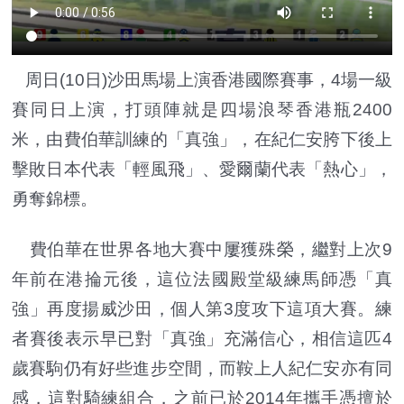
周日(10日)沙田馬場上演香港國際賽事，4場一級
賽同日上演，打頭陣就是四場浪琴香港瓶2400
米，由費伯華訓練的「真強」，在紀仁安胯下後上
擊敗日本代表「輕風飛」、愛爾蘭代表「熱心」，
勇奪錦標。
費伯華在世界各地大賽中屢獲殊榮，繼對上次9
年前在港掄元後，這位法國殿堂級練馬師憑「真
強」再度揚威沙田，個人第3度攻下這項大賽。練
者賽後表示早已對「真強」充滿信心，相信這匹4
歲賽駒仍有好些進步空間，而鞍上人紀仁安亦有同
感，這對騎練組合，之前已於2014年攜手憑擅於