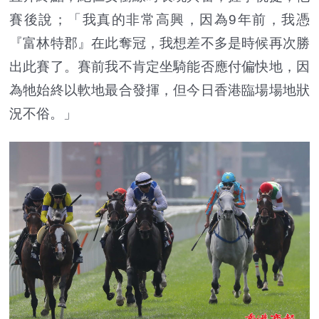
賽後說；「我真的非常高興，因為9年前，我憑
『富林特郡』在此奪冠，我想差不多是時候再次勝
出此賽了。賽前我不肯定坐騎能否應付偏快地，因
為牠始終以軟地最合發揮，但今日香港臨場場地狀
況不俗。」