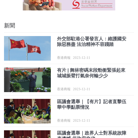
新聞
外交部駐港公署發言人：維護國安
除惡務盡 法治精神不容踐踏
香港商報
2023-12-11
有片 | 舞林密碼末段勁衝緊張起來
城城振臂打氣奈何輸少少
香港商報
2023-12-11
區議會選舉｜【有片】記者直擊伍
華中學點票情況
香港商報
2023-12-11
區議會選舉｜政界人士對系統故障