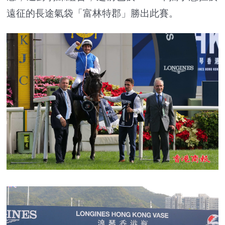
遠征的長途氣袋「富林特郡」勝出此賽。