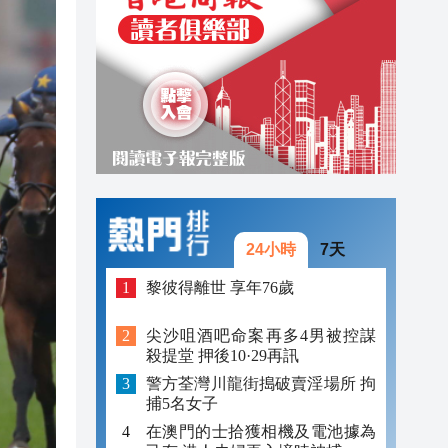
18:18
18:16
18:15
24小時
7天
黎彼得離世 享年76歲
尖沙咀酒吧命案再多4男被控謀
殺提堂 押後10·29再訊
警方荃灣川龍街搗破賣淫場所 拘
捕5名女子
在澳門的士拾獲相機及電池據為