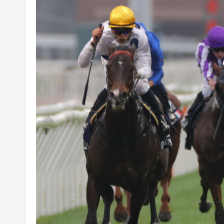
有片丨中大公布未來五年策略計
涉詐騙投資者逾4億日圓 兩時任
香港女中國書畫家協會會員作