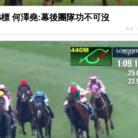
標 何澤堯:幕後團隊功不可沒
來源：