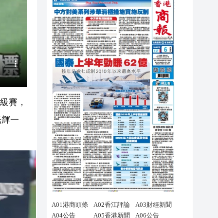
一級賽，
光輝一