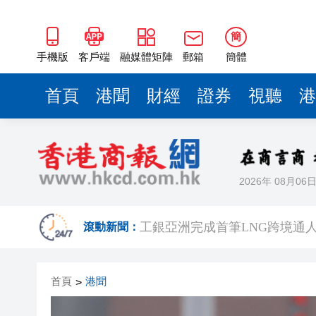
簡
手機版
客戶端
融媒體矩陣
郵箱
簡體
首頁
港聞
財經
證券
視聽
港
2026年 08月06
有片｜黎彼得離世未留遺言 兒
工銀亞洲完成首筆LNG跨境通
滾動新聞：
有片丨新蒲崗唐樓樓梯間驚現群
首頁
港聞
>
太古地產料本港寫字樓下半年負
【港商觀察】 金融機構搶灘跨