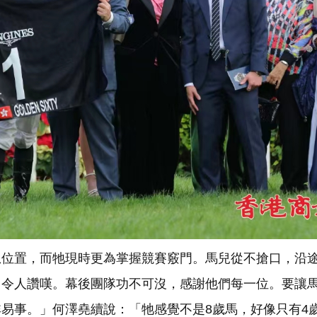
想位置，而牠現時更為掌握競賽竅門。馬兒從不搶口，沿
出令人讚嘆。幕後團隊功不可沒，感謝他們每一位。要讓
易事。」何澤堯續說：「牠感覺不是8歲馬，好像只有4