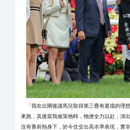
「我在出閘後讓馬兒取得第三疊有遮擋的理
來跑，其後當我催策牠時，牠便全力以赴，演
沒有賽前熱身下，於今仗交出高水準表現，實非