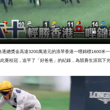
角逐總獎金高達3200萬港元的浪琴香港一哩錦標1600米
摘下此賽桂冠，追平了「好爸爸」的紀錄，為競賽生涯寫下