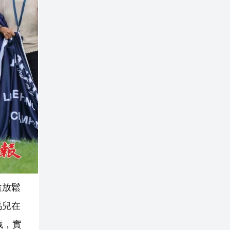
途放鬆
馬兒在
歲，實