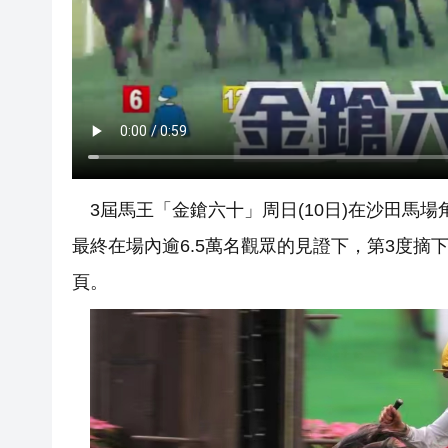
3屆馬王「金鎗六十」周日(10日)在沙田馬場
最終在場內逾6.5萬名觀眾的見證下，第3度
頁。