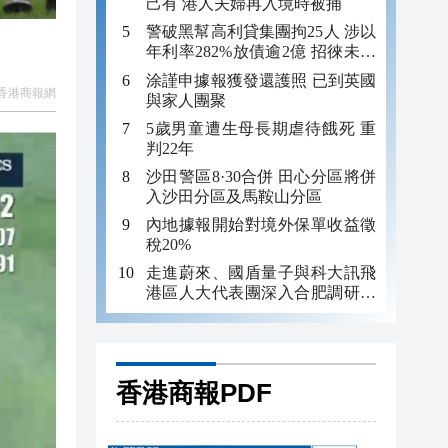
己有 港人夫婦再入境時被捕
警破黑幫高利貸集團拘25人 涉以
年利率282%放債逾2億 招徠未成
年追數
涂謹申據報獲發還護照 已到英國
香港商報網
與家人團聚
5歲男童遭生母長期虐待餓死 重
判22年
沙田警區8·30合併 田心分區將併
入沙田分區及馬鞍山分區
內地據報開始對境外保單收益徵
稅20%
走進蔚來、國盾量子與科大訊飛
港區人大代表團深入合肥調研科
創成果
香港商報PDF