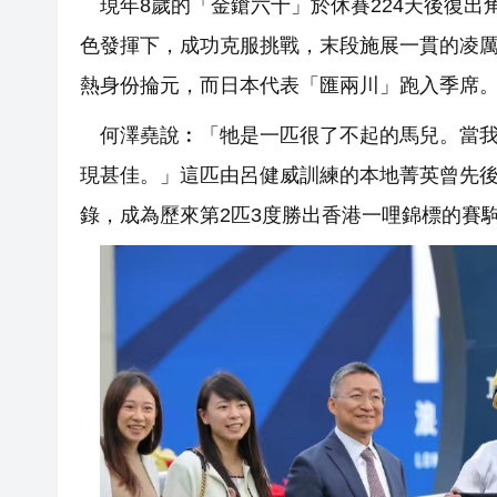
現年8歲的「金鎗六十」於休賽224天後復
色發揮下，成功克服挑戰，末段施展一貫的凌厲
熱身份掄元，而日本代表「匯兩川」跑入季席
何澤堯說︰「牠是一匹很了不起的馬兒。當
現甚佳。」這匹由呂健威訓練的本地菁英曾先後於
錄，成為歷來第2匹3度勝出香港一哩錦標的賽