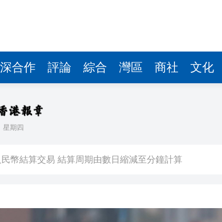
深合作
評論
綜合
灣區
商社
文化
日
星期四
子陪伴至最後一刻 家人冀低調處理後事
人民幣結算交易 結算周期由數日縮減至分鐘計算
鼠亂舞 網友調侃是「新蒲崗老鼠樂園」
續租租金比率收窄 太古廣場明年轉正
境金服