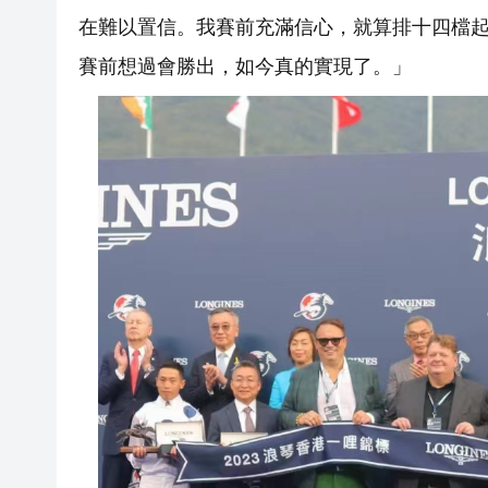
在難以置信。我賽前充滿信心，就算排十四檔
賽前想過會勝出，如今真的實現了。」