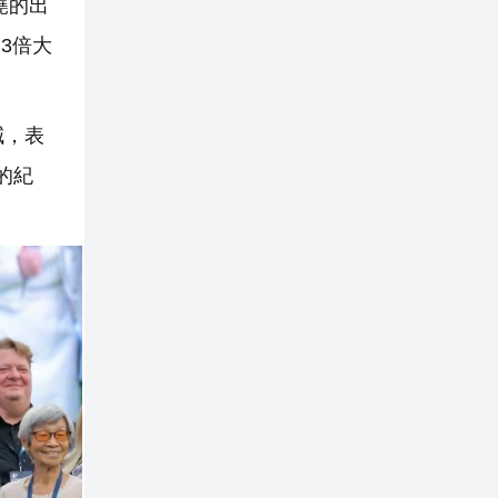
堯的出
3倍大
減，表
的紀