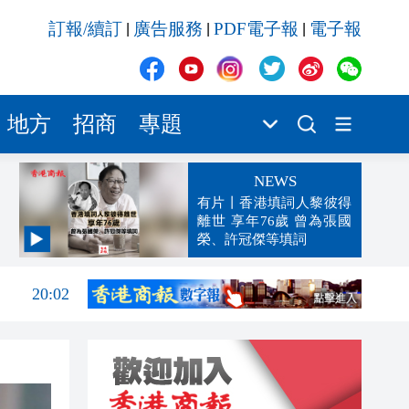
訂報/續訂
廣告服務
PDF電子報
電子報
|
|
|
地方
招商
專題
NEWS
有片丨香港填詞人黎彼得
離世 享年76歲 曾為張國
榮、許冠傑等填詞
20:14
20:02
19:33
19:15
18:42