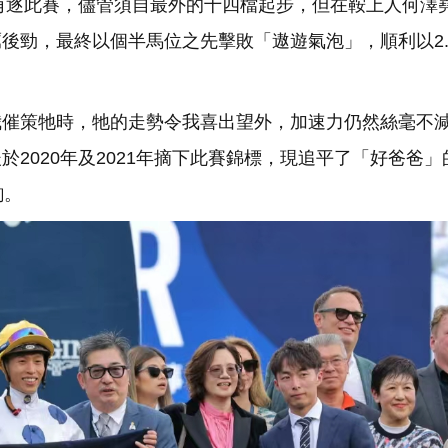
出角逐此賽，儘管須自最外的十四檔起步，但在鞍上人何澤
後勁，最終以個半馬位之先擊敗「遨遊氣泡」，順利以2.
。
我催策牠時，牠的走勢令我喜出望外，加速力仍然絲毫不
2020年及2021年摘下此賽錦標，現追平了「好爸爸」
駒。