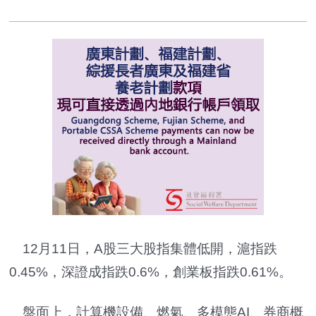
12月11日，A股三大股指集體低開，滬指跌
0.45%，深證成指跌0.6%，創業板指跌0.61%。
盤面上，計算機設備、燃氣、多模態AI、券商概