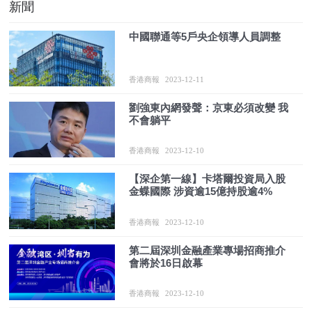
新聞
中國聯通等5戶央企領導人員調整
香港商報
2023-12-11
劉強東內網發聲：京東必須改變 我
不會躺平
香港商報
2023-12-10
【深企第一線】卡塔爾投資局入股
金蝶國際 涉資逾15億持股逾4%
香港商報
2023-12-10
第二屆深圳金融產業專場招商推介
會將於16日啟幕
香港商報
2023-12-10