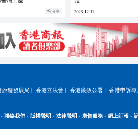
億購荃灣工廈
體
分享
2023-12-11
港旅遊發展局
|
香港立法會
|
香港廉政公署
|
香港申訴專
-
聯絡我們
-
版權聲明
-
法律聲明
-
廣告服務
-
網上訂報
-