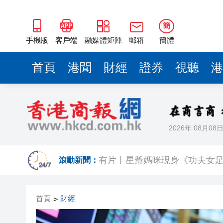
簡
手機版
客戶端
融媒體矩陣
郵箱
簡體
首頁
港聞
財經
證券
視聽
港
2026年 08月08
日本前首相撰文批高市早苗 指
有片丨星爺媽咪現身《功夫女足
滾動新聞：
有片丨迪麗熱巴驚喜現身香港 高
首頁
財經
>
超萬名「嘗鮮客」赴河源萬綠湖
央媒省媒灣區媒體採風團走進