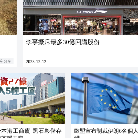
李寧擬斥最多30億回購股份
分享
2023-12-12
掃本港工商廈 黑石夥儲存
歐盟宣布制裁伊朗6名個人