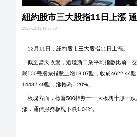
紐約股市三大股指11日上漲 通
2023-12-12 11:37:58
12月11日，紐約股市三大股指11日上漲。
截至當天收盤，道瓊斯工業平均指數比前一交易日上
爾500種股票指數上漲18.07點，收於4622.4
14432.49點，漲幅為0.20%。
板塊方面，標普500指數十一大板塊十漲一跌。
漲，通信服務板塊下跌1.04%。