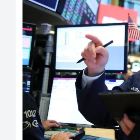
107支隊伍，持續5日，中國合
吳可畏：用「五字訣」與「三
有片丨迪麗熱巴跟星爺學粵語