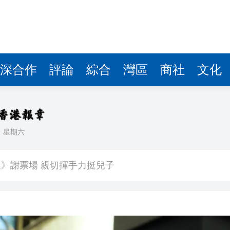
深合作
評論
綜合
灣區
商社
文化
日
星期六
其對中日關係處理不當
》謝票場 親切揮手力挺兒子
馬尾配白T 美麗明豔
，在湖光山色間大飽「口福+眼福」
河源