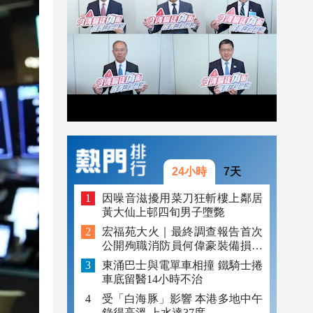
22:51
22:33
22:28
24小時
7天
因噪音滋擾用菜刀狂斬樓上鄰居
黃大仙上邨四旬男子墮斃
宏福苑大火｜最終調查報告首次
公開殉職消防員何偉豪裝備損毀
照片
東涌巴士與電單車相撞 鐵騎士捲
車底留醫14小時不治
受「白海豚」影響 本港多地中午
錄得高溫 上水達37度