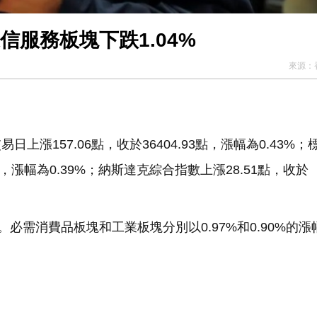
信服務板塊下跌1.04%
來源：
漲157.06點，收於36404.93點，漲幅為0.43%；
4點，漲幅為0.39%；納斯達克綜合指數上漲28.51點，收於
必需消費品板塊和工業板塊分別以0.97%和0.90%的漲