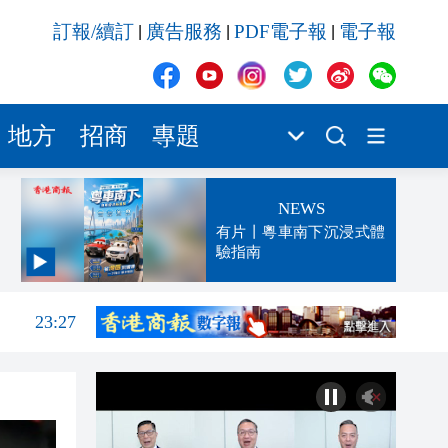
訂報/續訂
廣告服務
PDF電子報
電子報
|
|
|
地方
招商
專題
NEWS
有片丨粵車南下沉浸式體
驗指南
23:32
23:27
23:13
23:06
23:05