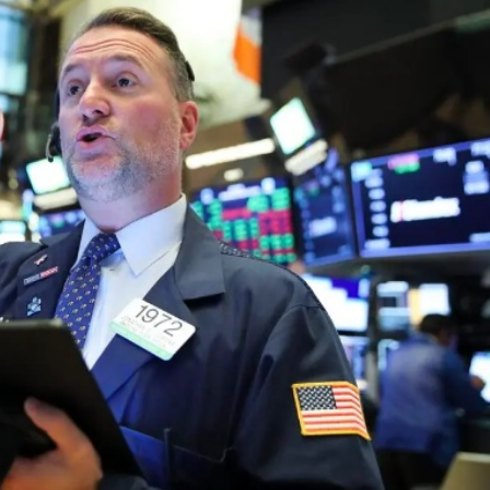
唱協會第19屆合唱節在中山啟幕
種美」破譯合唱音色密碼
：盼《功夫女足》觀眾看得開心