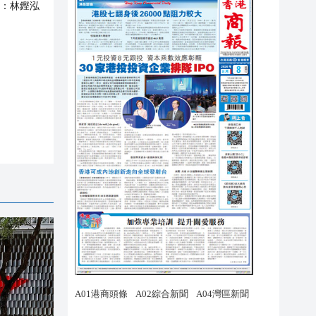
：
林鏗泓