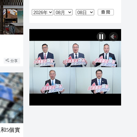
分享
和5個實