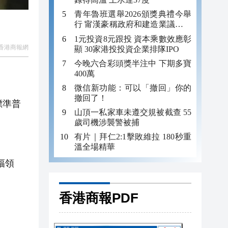
青年魯班選舉2026頒獎典禮今舉
行 甯漢豪稱政府和建造業議會做
好培訓工作
1元投資8元跟投 資本乘數效應彰
香港商報網
顯 30家港投投資企業排隊IPO
今晚六合彩頭獎半注中 下期多寶
400萬
微信新功能：可以「撤回」你的
撤回了！
標準普
山頂一私家車未遵交規被截查 55
歲司機涉襲警被捕
有片｜拜仁2:1擊敗維拉 180秒重
溫全場精華
幅領
香港商報PDF