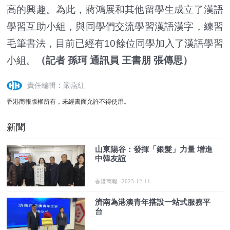
高的興趣。為此，蔣鴻展和其他留學生成立了漢語
學習互助小組，與同學們交流學習漢語漢字，練習
毛筆書法，目前已經有10餘位同學加入了漢語學習
小組。
（記者 孫珂 通訊員 王書朋 張傳思）
責任編輯：嚴燕紅
香港商報版權所有，未經書面允許不得使用。
新聞
山東陽谷：發揮「銀髮」力量 增進
中韓友誼
香港商報
2023-12-11
濟南為港澳青年搭設一站式服務平
台