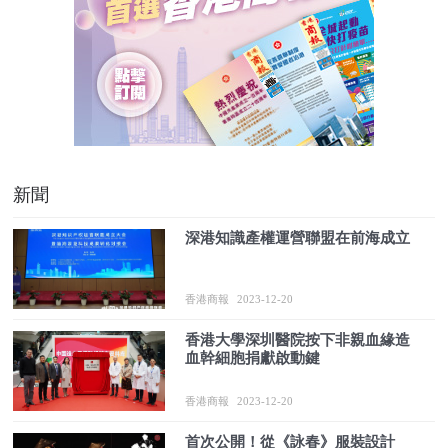
新聞
深港知識產權運營聯盟在前海成立
香港商報
2023-12-20
香港大學深圳醫院按下非親血緣造
血幹細胞捐獻啟動鍵
香港商報
2023-12-20
首次公開！從《詠春》服裝設計