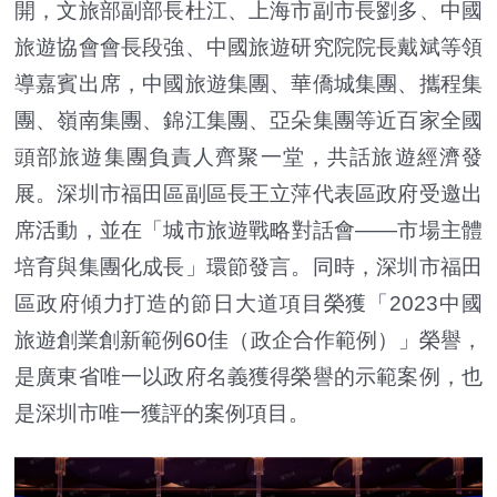
開，文旅部副部長杜江、上海市副市長劉多、中國
旅遊協會會長段強、中國旅遊研究院院長戴斌等領
導嘉賓出席，中國旅遊集團、華僑城集團、攜程集
團、嶺南集團、錦江集團、亞朵集團等近百家全國
頭部旅遊集團負責人齊聚一堂，共話旅遊經濟發
展。深圳市福田區副區長王立萍代表區政府受邀出
席活動，並在「城市旅遊戰略對話會——市場主體
培育與集團化成長」環節發言。同時，深圳市福田
區政府傾力打造的節日大道項目榮獲「2023中國
旅遊創業創新範例60佳（政企合作範例）」榮譽，
是廣東省唯一以政府名義獲得榮譽的示範案例，也
是深圳市唯一獲評的案例項目。