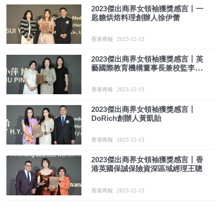
2023傑出商界女領袖獲獎感言丨一
匙糖烘焙料理創辦人徐伊蕾
香港商報
2023-12-13
2023傑出商界女領袖獲獎感言丨英
藝國際教育機構董事長兼校監李小
萍
香港商報
2023-12-13
2023傑出商界女領袖獲獎感言丨
DoRich創辦人黃凱貽
香港商報
2023-12-13
2023傑出商界女領袖獲獎感言丨香
港英國保誠保險資深區域經理王聰
香港商報
2023-12-13