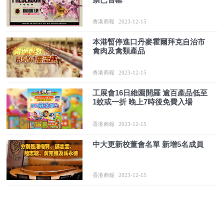
香港商報
2023-12-15
本港暫停進口丹麥霍爾拜克自治市
禽肉及禽類產品
香港商報
2023-12-15
工展會16日維園開羅 逾百產品低至
1蚊或一折 晚上7時後免費入場
香港商報
2023-12-15
中大更新校董會名單 新增5名成員
香港商報
2023-12-15