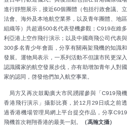
進行靜態展示，接近60個團體（包括行政會議、立
法會、海外及本地航空業界，以及青年團體、地區
組織等）共超過500名代表登機參觀；C919在維多
利亞港上空作飛行演示；以及中國商飛公司代表與
300多名青少年會面，分享有關兩架飛機的知識和
發展。運物局表示，一系列活動不但讓市民更深入
認識國家的航空發展步伐，亦有助增加青年人對國
家的認同，啓發他們加入航空事業。
局方又再次鼓勵廣大市民踴躍參與「C919飛機
香港飛行演示」攝影比賽，於12月29日或之前透
過香港機場管理局網上平台提交作品，分享C919
飛機首次翱翔香港的最美一刻。
（馮瀚文攝）