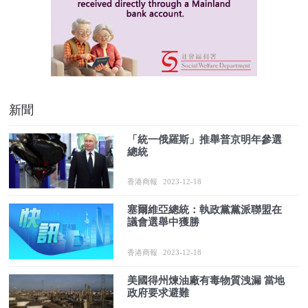
新聞
「統一俄羅斯」推舉普京明年參選
總統
香港商報
2023-12-18
塞爾維亞總統：執政黨黨派聯盟在
議會選舉中獲勝
香港商報
2023-12-18
美國得州煉油廠有毒物質洩漏 當地
政府要求避難