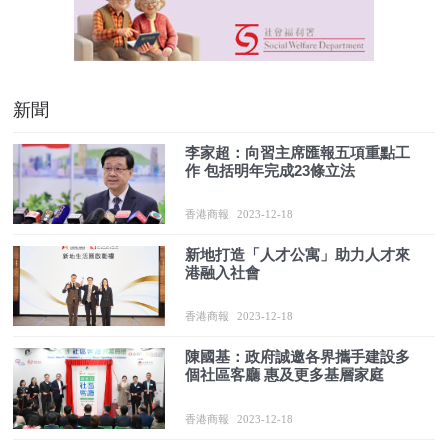
新聞
李家超：向習主席匯報五項重點工
作 包括明年完成23條立法
香港商報
2023-12-18
新地打造「人才公寓」助力人才來
港融入社會
香港商報
2023-12-18
陳國基：政府誠邀各界攜手建設多
個社區客廳 惠及更多基層家庭
香港商報
2023-12-18