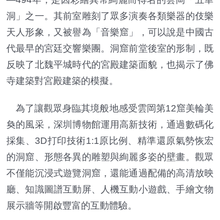
洞」之一。其前室雕刻了眾多演奏各類樂器的伎樂
天人形象，又被譽為「音樂窟」，可以說是中國古
代最早的宮廷交響樂團。洞窟前堂後室的形制，既
反映了北魏平城時代的宮殿建築面貌，也揭示了佛
寺建築對宮殿建築的模擬。
為了讓觀眾身臨其境般地感受雲岡第12窟美輪美
奐的風采，深圳博物館運用高新技術，通過數碼化
採集、3D打印技術1:1原比例、精準還原氣勢恢宏
的洞窟、形態各異的雕塑與絢麗多姿的壁畫。觀眾
不僅能沉浸式遊覽洞窟，還能通過配備的高清放映
廳、知識圖譜互動屏、人機互動小遊戲、手繪文物
展示牆等開啟豐富的互動體驗。