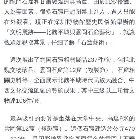
的龍門石窟和甘肅敦煌的莫高窟。由於風沙侵蝕、
人為等因素，很多石窟已封閉禁止進入，遊人只能
在外觀看。現正在深圳博物館歷史民俗館舉辦的
「文明麗跡——北魏平城與雲岡石窟藝術」，就讓
觀眾如親臨其景，仔細了解「石窟藝術」。
這次展出了雲岡石窟相關展品237件/套，包括北
魏文物珍品、雲岡石窟第12窟（複製窟）、石窟相
關史料等，全面展示北魏平城時代民族大融合、中
西文化交流匯融的豐碩成果，其中三級以上珍貴文
物達106件/套。
最為吸引的要算是坐落在大堂中央、高達9米的
雲岡第12窟（複製窟）。這個石窟建造於公元470
—494年，是因彩繪異常絢麗而得名的雲岡「五華