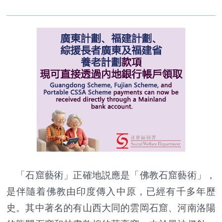
「石窟藝術」正確地説應是「佛教石窟藝術」，
是伴隨着佛教由印度傳入中原，已經有千多年歷
史。其中著名的有山西大同的雲岡石窟、河南洛陽