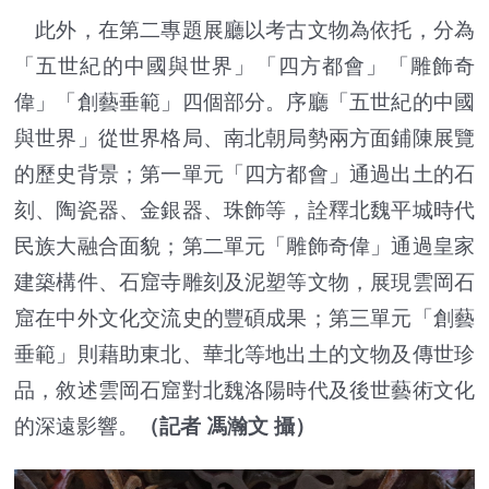
此外，在第二專題展廳以考古文物為依托，分為
「五世紀的中國與世界」「四方都會」「雕飾奇
偉」「創藝垂範」四個部分。序廳「五世紀的中國
與世界」從世界格局、南北朝局勢兩方面鋪陳展覽
的歷史背景；第一單元「四方都會」通過出土的石
刻、陶瓷器、金銀器、珠飾等，詮釋北魏平城時代
民族大融合面貌；第二單元「雕飾奇偉」通過皇家
建築構件、石窟寺雕刻及泥塑等文物，展現雲岡石
窟在中外文化交流史的豐碩成果；第三單元「創藝
垂範」則藉助東北、華北等地出土的文物及傳世珍
品，敘述雲岡石窟對北魏洛陽時代及後世藝術文化
的深遠影響。
（記者 馮瀚文 攝）