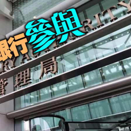
程式賬戶
品 便利灣區居民
將粉嶺揮桿 為香港行畫圓滿句號