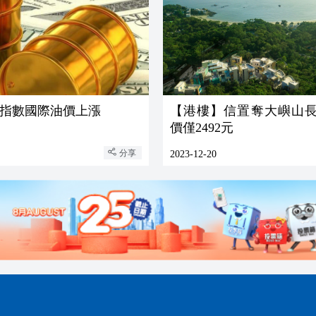
指數國際油價上漲
【港樓】信置奪大嶼山長
價僅2492元
分享
2023-12-20