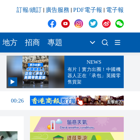
訂報/續訂
廣告服務
PDF電子報
電子報
|
|
|
地方
招商
專題
NEWS
有片丨實力出圈！中國機
器人正在「承包」英國零
售貨架
00:45
00:26
00:16
「豹
23:58
23:45