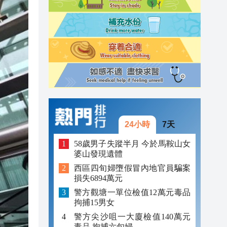
23:38
23:29
23:21
24小時
7天
58歲男子失蹤半月 今於馬鞍山女
婆山發現遺體
西區四旬婦墮假冒內地官員騙案
損失6894萬元
警方觀塘一單位檢值12萬元毒品
拘捕15男女
警方尖沙咀一大廈檢值140萬元
毒品 拘捕六旬婦