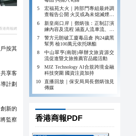
宏福苑大火｜跨部門專組最終調
查報告公開 火災或為未熄滅煙頭
引發
新皇崗口岸｜鄧炳強：正制訂演
香港商報網
練內容及流程 涵蓋人流車流、緊
急應變等
警方元朗破工廈毒品倉 拘24歲黑
幫男 檢100萬元依托咪酯
客戶按其
中山翠亨(南朗)舉辦文旅資源交
流促進暨文旅推薦官品鑑活動
MJZ Technology AI合規跨境金融
業共享客
科技突圍 國資注資加持
直播回放｜保安局局長鄧炳強見
先導計劃
傳媒
發創新的
香港商報PDF
局將監察