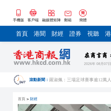
簡
手機版
客戶端
融媒體矩陣
郵箱
簡體
首頁
港聞
財經
證券
視聽
港
2026年 08月07
有片｜楊明莊思明大婚後急返港
滾動新聞：
羅淑佩：三場足球賽事逾12萬
SK海力士斥逾3000億建兩座晶
首頁
財經
>
有片丨【《愛回家》迎大結局】
叔」黎彼得
入境處反非法勞工行動拘12人