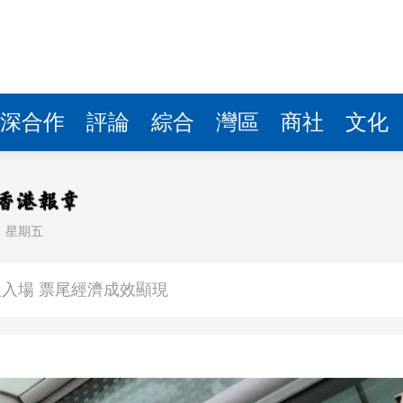
深合作
評論
綜合
灣區
商社
文化
日
星期五
看大結局：感激愛回家助走出低谷 不捨大家庭
人入場 票尾經濟成效顯現
圓廠
銀髮男團「大四喜」：十年深厚情誼 有歡亦有淚 緬懷