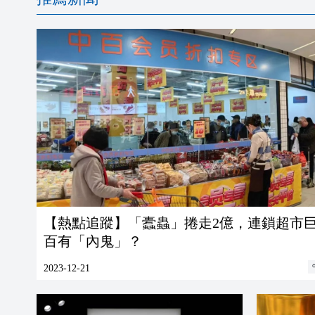
【熱點追蹤】「蠹蟲」捲走2億，連鎖超市
百有「內鬼」？
2023-12-21