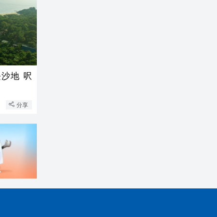
沙地 呎
分享