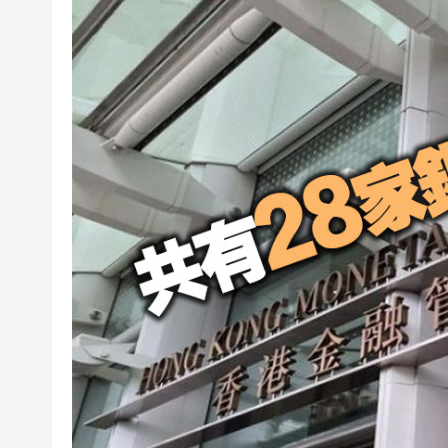
社署籲市民提防偽冒社署通訊
李家超：鼓勵保險業開發跨境產
車路士主帥星