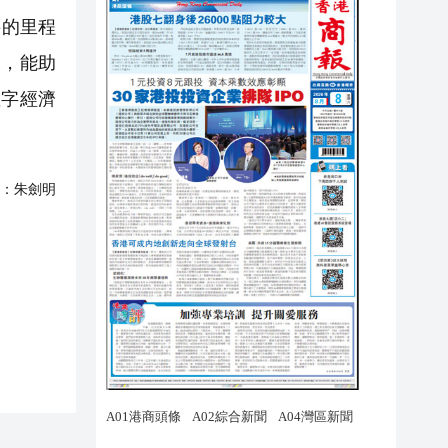
要的里程
據，能助
數字經濟
：
朱劍明