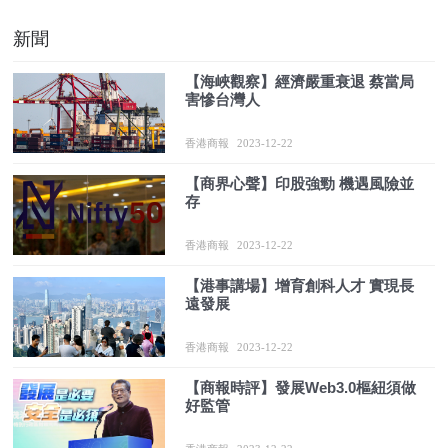
新聞
【海峽觀察】經濟嚴重衰退 蔡當局
害慘台灣人
香港商報
2023-12-22
【商界心聲】印股強勁 機遇風險並
存
香港商報
2023-12-22
【港事講場】增育創科人才 實現長
遠發展
香港商報
2023-12-22
【商報時評】發展Web3.0樞紐須做
好監管