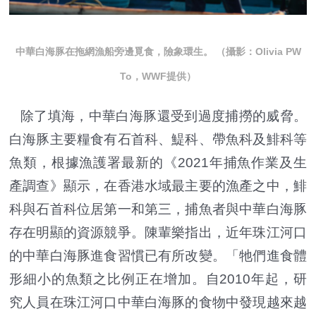
中華白海豚在拖網漁船旁邊覓食，險象環生。 （攝影：Olivia PW
To，WWF提供）
除了填海，中華白海豚還受到過度捕撈的威脅。
白海豚主要糧食有石首科、鯷科、帶魚科及鯡科等
魚類，根據漁護署最新的《2021年捕魚作業及生
產調查》顯示，在香港水域最主要的漁產之中，鯡
科與石首科位居第一和第三，捕魚者與中華白海豚
存在明顯的資源競爭。陳輩樂指出，近年珠江河口
的中華白海豚進食習慣已有所改變。「牠們進食體
形細小的魚類之比例正在增加。自2010年起，研
究人員在珠江河口中華白海豚的食物中發現越來越