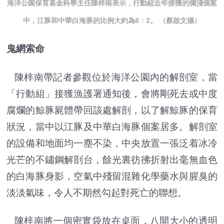
海洋公園保育基金科學主任陳梓南表示，行動組近年接獲的擱淺個案
中，江豚和中華白海豚的比例大約為8：2。 （蔡啟文攝）
鬼網索命
陳梓南帶記者參觀位於海洋公園內的解剖室，當
「行動組」接獲漁護署通知後，會將剛死去或中度
腐爛的鯨豚屍體帶回該處解剖，以了解鯨豚的保育
狀況，當中以江豚及中華白海豚個案居多。解剖室
的設備和地面均一塵不染，中央放置一張泛着冰冷
光芒的不鏽鋼解剖台，餘光裏彷彿折射出毫無血色
的白海豚身影，空氣中殘留混雜化學藥水與腥臭的
淡淡氣味，令人不期然勾起對死亡的聯想。
陳梓南將一個密實袋放在桌面，八開大小的透明