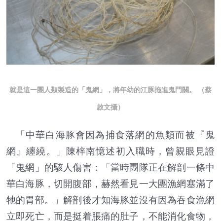
就是這一團人類製造的「鬼網」，將年幼的江豚拖進鬼門關。 （蔡
啟文攝）
「中華白海豚會因為捕食落網的魚類而被『鬼
網』纏繞。」陳梓南憶述初入職時，曾親眼見證
「鬼網」的駭人傷害：「當時團隊正在解剖一條中
華白海豚，切開腹部，赫然看見一大團漁網塞滿了
牠的胃部。」解剖後才知海豚並沒有因為吞食漁網
立即死亡，而是挺着脹痛的肚子，不能消化食物，