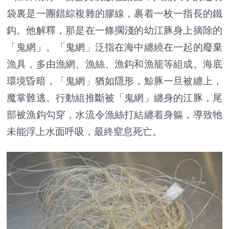
袋裏是一團錯綜複雜的膠線，裹着一枚一指長的鐵
鈎。他解釋，那是在一條擱淺的幼江豚身上摘除的
「鬼網」。「鬼網」泛指在海中纏繞在一起的廢棄
漁具，多由漁網、漁絲、漁鈎和漁籠等組成。海底
環境昏暗，「鬼網」猶如隱形，鯨豚一旦被纏上，
魔掌難逃。行動組推斷被「鬼網」纏身的江豚，尾
部被漁鈎勾穿，水流令漁絲打結纏着身軀，導致牠
未能浮上水面呼吸，最終窒息死亡。