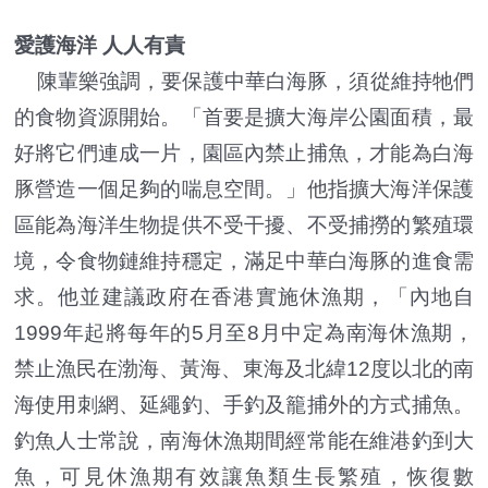
愛護海洋 人人有責
陳輩樂強調，要保護中華白海豚，須從維持牠們
的食物資源開始。「首要是擴大海岸公園面積，最
好將它們連成一片，園區內禁止捕魚，才能為白海
豚營造一個足夠的喘息空間。」他指擴大海洋保護
區能為海洋生物提供不受干擾、不受捕撈的繁殖環
境，令食物鏈維持穩定，滿足中華白海豚的進食需
求。他並建議政府在香港實施休漁期，「內地自
1999年起將每年的5月至8月中定為南海休漁期，
禁止漁民在渤海、黃海、東海及北緯12度以北的南
海使用刺網、延繩釣、手釣及籠捕外的方式捕魚。
釣魚人士常說，南海休漁期間經常能在維港釣到大
魚，可見休漁期有效讓魚類生長繁殖，恢復數