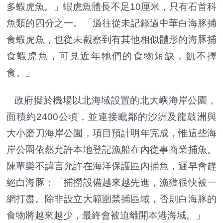
多蝦虎魚。」蝦虎魚體長不足10厘米，只有石首科
魚類的四分之一。「過往從未記錄過中華白海豚捕
食蝦虎魚，也從未觀察到有其他相似體形的海豚捕
食蝦虎魚，可見近年牠們的食物短缺，飢不擇
食。」
政府擬於機場以北海域設置的北大嶼海岸公園，
面積約2400公頃，並連接毗鄰的沙洲及龍鼓洲與
大小磨刀海岸公園，項目預計明年完成，惟這些海
岸公園依然允許本地登記漁船在內從事商業捕魚。
陳輩樂不諱言允許在海洋保護區內捕魚，遲早會趕
絕白海豚：「捕撈設備越來越先進，漁獲很快被一
網打盡。除非設立大範圍禁捕區域，否則白海豚的
食物將越來越少，最終會被迫離開本港海域。」