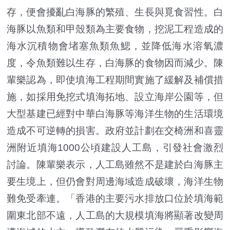
存，便會擾亂白海豚的繁殖、生長與覓食習性。白
海豚以魚類和甲殼類為主要食物，挖泥工程造成的
海水沉積物會堵塞魚類魚鰓，並降低海水溶氧濃
度，令魚類難以生存，白海豚的食物因而減少。陳
輩樂認為，即使填海工程期間實施了緩解及補償措
施，如採用免挖式填海拓地、設立海岸公園等，但
大型基建已經對中華白海豚等海洋生物的生活環境
造成不可逆轉的損害。政府並計劃在交椅洲和喜靈
洲附近填海1000公頃建設人工島，引發社會激烈
討論。陳輩樂表示，人工島雖然不是建於白海豚主
要生境上，但仍會對周邊海域造成破壞，海洋生物
難免受牽連。「香港的主要污水排放口位於填海範
圍東北部不遠，人工島的大規模填海將顯著改變周