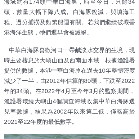
海域約有174頭中華白海豚，時至今日，只餘34
頭，數量大幅下降八成。白海豚銳減，與填海工
程、過分捕撈及頻繁船運有關。若我們繼續破壞香
港海洋生態，牠們遲早會被滅絕。
中華白海豚喜歡河口一帶鹹淡水交界的生境，現
時主要棲息於大嶼山西及西南面水域。根據漁護署
提供的數據，本港中華白海豚在過去10年整體密度
減少了一半，由2012年估算的80頭，下跌至2022
年的34頭。在2022年4月至今年3月的監察期間，
漁護署環繞大嶼山4個調查海域收集中華白海豚遇
見率數據，結果為2002年以來第二低，僅略高於
2021至22年度的最低數字。