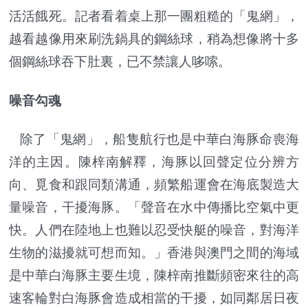
活活餓死。記者看着桌上那一團粗糙的「鬼網」，
越看越像用來刷洗鍋具的鋼絲球，稍為想像將十多
個鋼絲球吞下肚裏，已不禁讓人哆嗦。
噪音勾魂
除了「鬼網」，船隻航行也是中華白海豚命喪海
洋的主因。陳梓南解釋，海豚以回聲定位分辨方
向、覓食和跟同類溝通，頻繁船運會在海底製造大
量噪音，干擾海豚。「聲音在水中傳播比空氣中更
快。人們在陸地上也難以忍受快艇的噪音，對海洋
生物的滋擾就可想而知。」香港與澳門之間的海域
是中華白海豚主要生境，陳梓南推斷頻密來往的高
速客輪對白海豚會造成相當的干擾，如同鄰居日夜