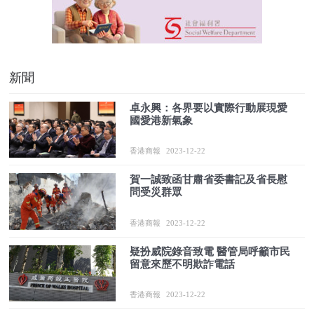
新聞
卓永興：各界要以實際行動展現愛
國愛港新氣象
香港商報
2023-12-22
賀一誠致函甘肅省委書記及省長慰
問受災群眾
香港商報
2023-12-22
疑扮威院錄音致電 醫管局呼籲市民
留意來歷不明欺詐電話
香港商報
2023-12-22