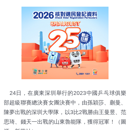
24日，在廣東深圳舉行的2023中國乒乓球俱樂
部超級聯賽總決賽女團決賽中，由孫穎莎、蒯曼、
陳夢出戰的深圳大學隊，以3比2戰勝由王曼昱、范
思琦、錢天一出戰的山東魯能隊，獲得冠軍！（圖