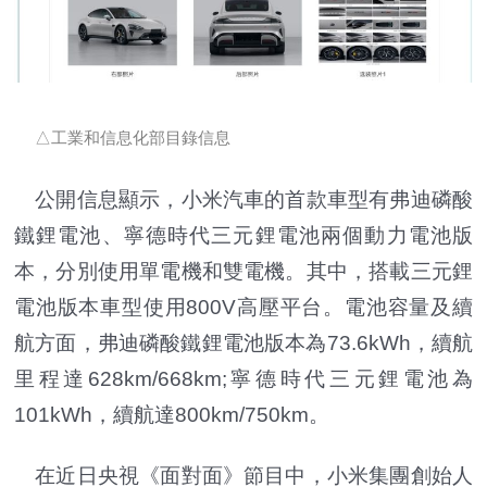
△工業和信息化部目錄信息
公開信息顯示，小米汽車的首款車型有弗迪磷酸
鐵鋰電池、寧德時代三元鋰電池兩個動力電池版
本，分別使用單電機和雙電機。其中，搭載三元鋰
電池版本車型使用800V高壓平台。電池容量及續
航方面，弗迪磷酸鐵鋰電池版本為73.6kWh，續航
里程達628km/668km;寧德時代三元鋰電池為
101kWh，續航達800km/750km。
在近日央視《面對面》節目中，小米集團創始人