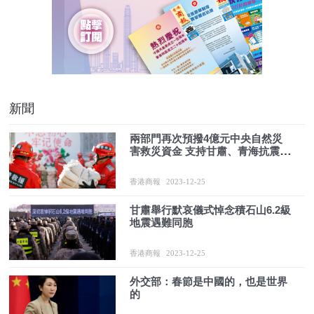
新聞
兩部門再次預撥4億元中央自然災
害救災資金 支持甘肅、青海抗震救
災工作
香港商報
2023-12-25
甘肅舉行默哀儀式悼念積石山6.2級
地震遇難同胞
香港商報
2023-12-25
外交部：春節是中國的，也是世界
的