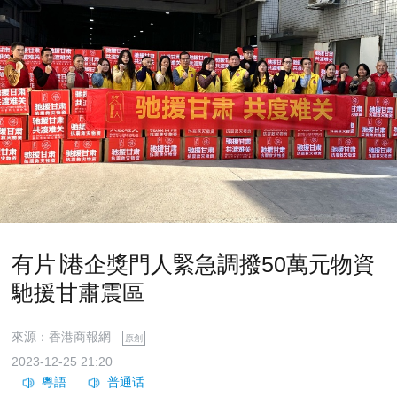
有片∣港企獎門人緊急調撥50萬元物資
馳援甘肅震區
來源：香港商報網
原創
2023-12-25 21:20