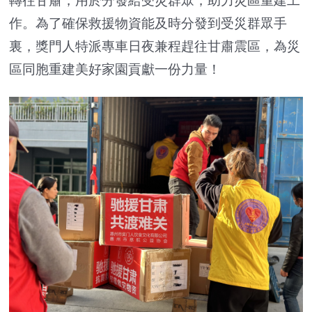
轉往甘肅，用於分發給受災群眾，助力災區重建工
作。為了確保救援物資能及時分發到受災群眾手
裏，獎門人特派專車日夜兼程趕往甘肅震區，為災
區同胞重建美好家園貢獻一份力量！