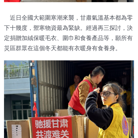
近日全國大範圍寒潮來襲，甘肅氣溫基本都為零
下十幾度，禦寒物資最為緊缺。經過再三探討，決
定捐贈加絨保暖毛衣、圍巾和食養產品等，願所有
災區群眾在這個冬天都能有衣暖身有食養身。