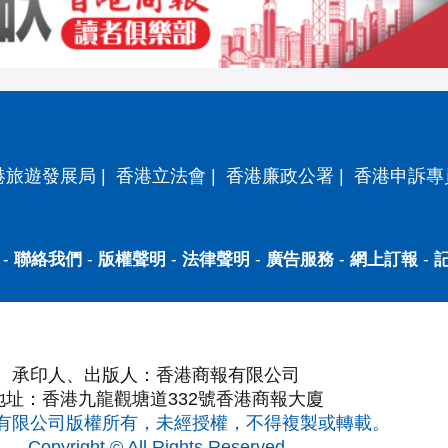
港旅遊發展局
|
香港立法會
|
香港廉政公署
|
香港申訴專
-
聯絡我們
-
版權聲明
-
法律聲明
-
廣告服務
-
網上訂報
-
承印人、出版人：香港商報有限公司
地址：香港九龍觀塘道332號香港商報大廈
有限公司版權所有，未經授權，不得複製或轉載。
Copyright © All Rights Reserved