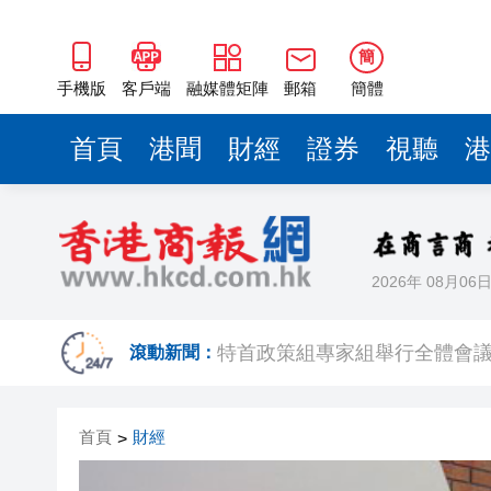
簡
手機版
客戶端
融媒體矩陣
郵箱
簡體
首頁
港聞
財經
證券
視聽
港
2026年 08月06
北上就醫新選擇 到港中大（深
滾動新聞：
特首政策組專家組舉行全體會議
有片丨鍾志光澄清黎彼得無經濟
首頁
財經
>
今晚085期六合彩1注獨中派191