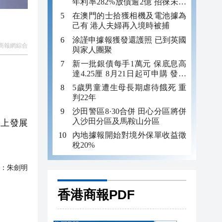
年利率282%放債逾2億 招徠未成
年追數
在澳門的士拾獲相機及電池據為
己有 港人夫婦再入境時被捕
涂謹申據報獲發還護照 已到英國
商報網綜合
與家人團聚
新一批銀債每手1萬元 保底息高
達4.25厘 8月21日起可申購 發行
金額最多550億
5歲男童遭生母長期虐待餓死 重
判22年
沙田警區8·30合併 田心分區將併
入沙田分區及馬鞍山分區
上發展
內地據報開始對境外保單收益徵
稅20%
：
朱劍明
香港商報PDF