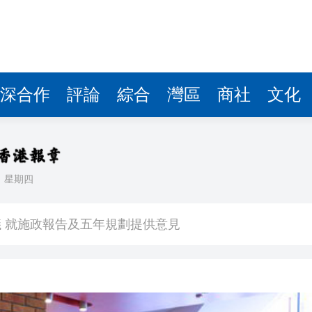
深合作
評論
綜合
灣區
商社
文化
日
星期四
圳）醫院體驗AI定製體檢
 就施政報告及五年規劃提供意見
問題 為兒子還卡數 實為學費生活費
1萬元