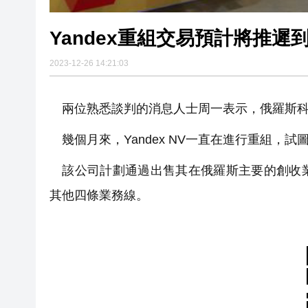
Yandex重組交易預計將推遲
2023-12-26 14:21:03
兩位熟悉談判的消息人士周一表示，俄羅斯科技
幾個月來，Yandex NV一直在進行重組，
該公司計劃通過出售其在俄羅斯主要的創收業
其他四條業務線。