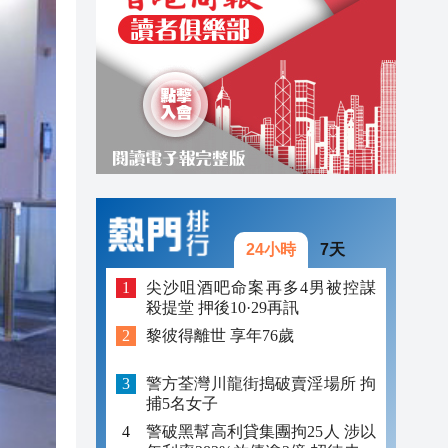
21:43
21:28
21:05
21:03
24小時
7天
尖沙咀酒吧命案再多4男被控謀
殺提堂 押後10·29再訊
黎彼得離世 享年76歲
警方荃灣川龍街搗破賣淫場所 拘
捕5名女子
警破黑幫高利貸集團拘25人 涉以