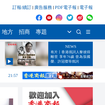
訂報/續訂
廣告服務
PDF電子報
電子報
|
|
|
地方
招商
專題
NEWS
有片丨香港填詞人黎彼得
離世 享年76歲 曾為張國
榮、許冠傑等填詞
22:10
21:57
21:56
21:49