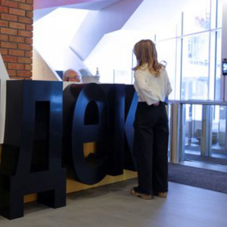
縣 調研紅色文化保護與非遺活態傳承
耗握機遇
合平台 共建科學智能開放生態
位圈中好友輪流探望 同事每周三次接送洗腎