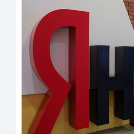
港區全國人大代表團考察安徽涇
【議事堂】完善行政主導 破內
晶泰科技發布全球首個AI4S綜
有片丨鍾志光談黎彼得生前：多