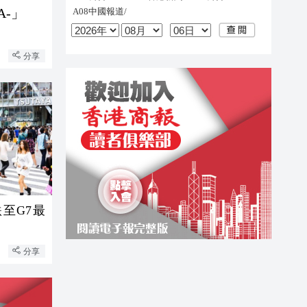
-」
分享
至G7最
分享