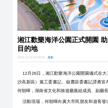
湘江歡樂海洋公園正式開園 
目的地
2023-12-26 16:08:06
原創
12月26日，湘江歡樂海洋公園開園儀式在
沙高新區）黨工委書記、嶽麓區委書記譚勇宣
何朝暉，湖南省文化和旅遊廳黨組成員、副廳
活動現場，何朝暉向廣大市民朋友和遊客發出