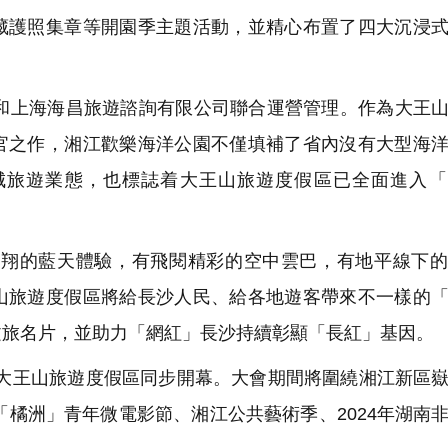
藏護照集章等開園季主題活動，並精心布置了四大沉浸
上海海昌旅遊諮詢有限公司聯合運營管理。作為大王山
官之作，湘江歡樂海洋公園不僅填補了省內沒有大型海
城旅遊業態，也標誌着大王山旅遊度假區已全面進入「
翔的藍天體驗，有飛閱精彩的空中雲巴，有地平線下的
山旅遊度假區將給長沙人民、給各地遊客帶來不一樣的
文旅名片，並助力「網紅」長沙持續彰顯「長紅」基因。
在大王山旅遊度假區同步開幕。大會期間將圍繞湘江新區
「橘洲」青年微電影節、湘江公共藝術季、2024年湖南