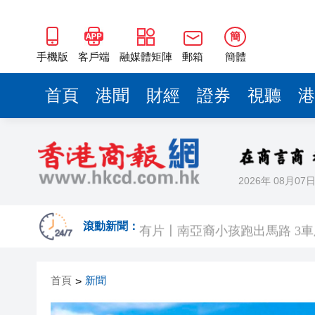
簡
手機版
客戶端
融媒體矩陣
郵箱
簡體
首頁
港聞
財經
證券
視聽
港
2026年 08月07
有片丨實力出圈！中國機器人
有片〡南亞裔小孩跑出馬路 3
滾動新聞：
恒隆委任蔡德粦接替盧韋柏任CEO
首頁
新聞
>
華僑銀行上半年純利按年增13%至
有片〡星空罕見漁火光柱 網民