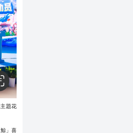
物主題花
「鯨」喜