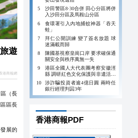
沙田警區8·30合併 田心分區將併
入沙田分區及馬鞍山分區
食環署引入內地捕蚊神器「吞天
蛙」
拜仁公開訓練 變了簽名放題 球
迷滿載而歸
界旅遊
陳國基視察皇崗口岸 要求確保通
關安全與秩序萬無一失
港區全國人大代表團考察安徽涇
香港商報網
縣 調研紅色文化保護與非遺活態
傳承
涉詐騙投資者逾4億日圓 兩時任
銀行經理判囚3年
新區（長
麓區區長
香港商報PDF
發展的