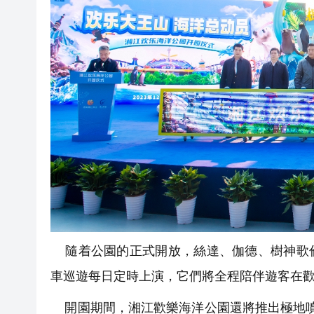
隨着公園的正式開放，絲達、伽德、樹神歌倫
車巡遊每日定時上演，它們將全程陪伴遊客在
開園期間，湘江歡樂海洋公園還將推出極地噴