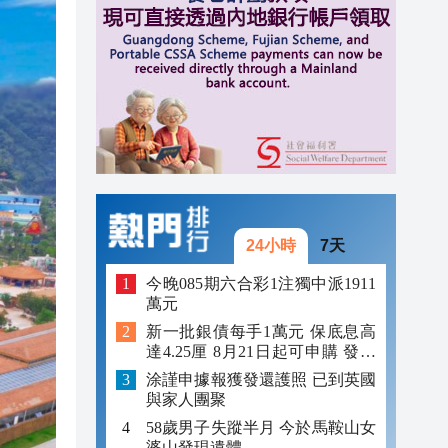
12:29
12:09
12:03
24小時
7天
今晚085期六合彩1注獨中派1911
萬元
新一批銀債每手1萬元 保底息高
達4.25厘 8月21日起可申購 發行
金額最多550億
涂謹申據報獲發還護照 已到英國
與家人團聚
58歲男子失蹤半月 今於馬鞍山女
婆山發現遺體