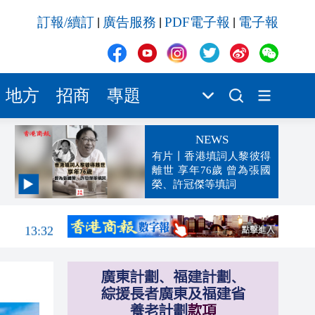
訂報/續訂
廣告服務
PDF電子報
電子報
|
|
|
地方
招商
專題
NEWS
有片丨香港填詞人黎彼得
離世 享年76歲 曾為張國
榮、許冠傑等填詞
13:42
13:32
13:29
13:02
12:59