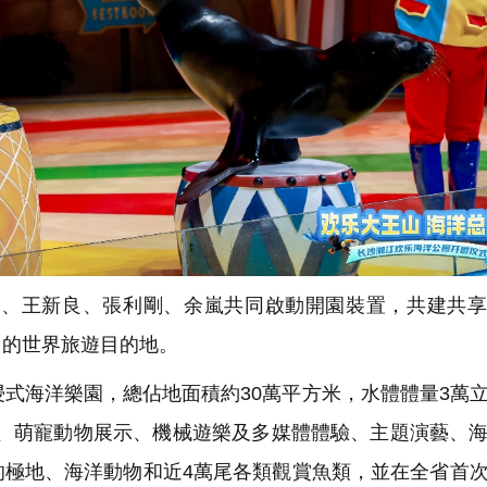
、王新良、張利剛、余嵐共同啟動開園裝置，共建共享
』的世界旅遊目的地。
式海洋樂園，總佔地面積約30萬平方米，水體體量3萬
地、萌寵動物展示、機械遊樂及多媒體體驗、主題演藝、
的極地、海洋動物和近4萬尾各類觀賞魚類，並在全省首