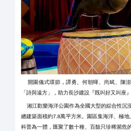
開園儀式環節，譚勇、何朝暉、尚斌、陳澎
「詩與遠方」，助力長沙建設『既叫好又叫座
湘江歡樂海洋公園作為全國大型的綜合性沉浸
總建築面積約7.8萬平方米。園區集海洋、極
科普為一體，匯聚了數十種、百餘只珍稀瀕危