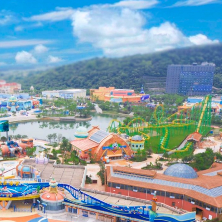
首日早盤漲逾七成
以吃的毛筆」網民點贊：滿腹墨水
樹 監控記錄「起飛瞬間」