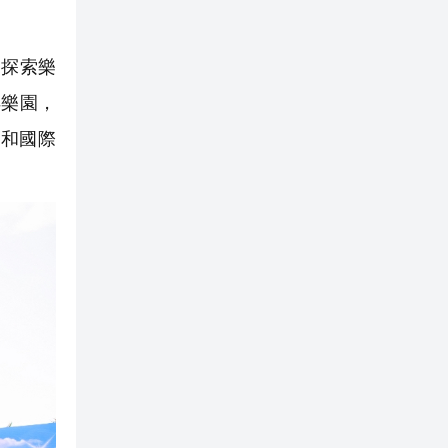
探索樂
洋樂園，
氣和國際