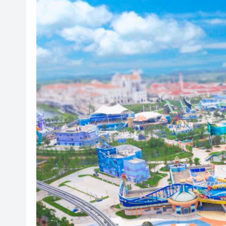
【新股最前線】拿森科技上市
有片〡霍啟剛FB「當你看見可
有片｜重慶一隧道口驚現飛車上