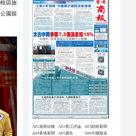
市轄區旅
洋公園留