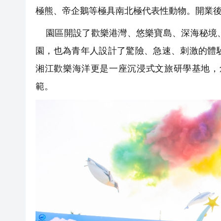
極熊、帝企鵝等極具南北極代表性動物。開業後
園區開設了歡樂港灣、悠樂寶島、深海秘境、
園，也為青年人設計了驚險、急速、刺激的體
湘江歡樂海洋更是一座沉浸式文旅研學基地，
範。