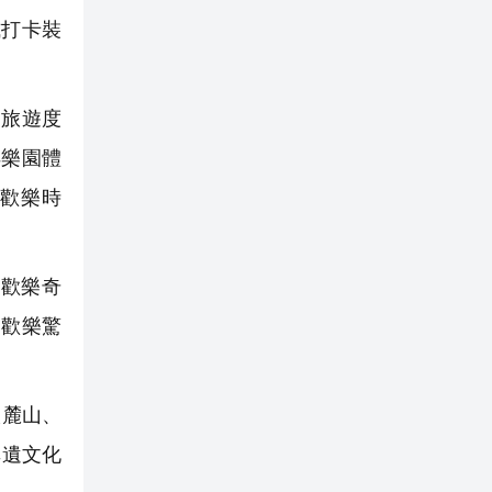
式打卡裝
旅遊度
洋樂園體
歡樂時
歡樂奇
「歡樂驚
嶽麓山、
非遺文化