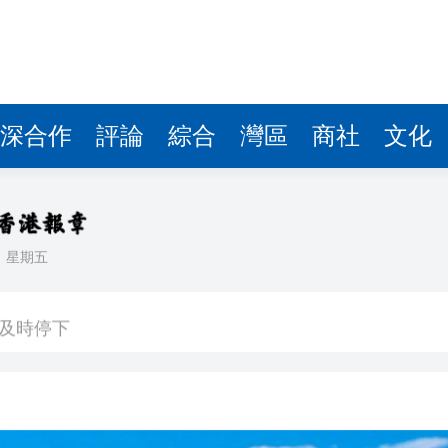
深合作
評論
綜合
灣區
商社
文化
日
星期五
正在「承包」英國零售貨架
車及時停下
 10月1日生效
41.95億坡元 中期息47坡仙
說：看見的人會幸運