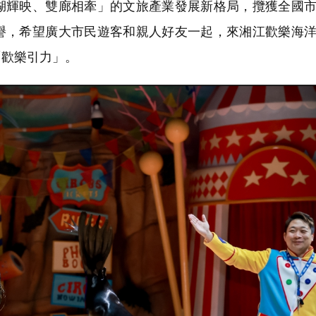
湖輝映、雙廊相牽」的文旅產業發展新格局，攬獲全國
譽，希望廣大市民遊客和親人好友一起，來湘江歡樂海
「歡樂引力」。