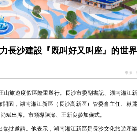
助力長沙建設『既叫好又叫座』的世
來源：
大王山旅遊度假區隆重舉行。長沙市委副書記、湖南湘江
布開園，湖南湘江新區（長沙高新區）管委會主任、嶽
長尚斌出席。市領導陳澎、王新良參加儀式。
熱忱邀請。他表示，湖南湘江新區是長沙文化旅遊產業