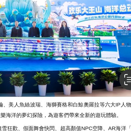
、美人魚絲波瑞、海獅賽格和白鯨奧羅拉等六大IP人
歡樂海洋的夢幻探險，為遊客們帶來全新的遊玩體驗。
雪狂歡、假面舞會快閃、超高顏值NPC空降、AR海洋