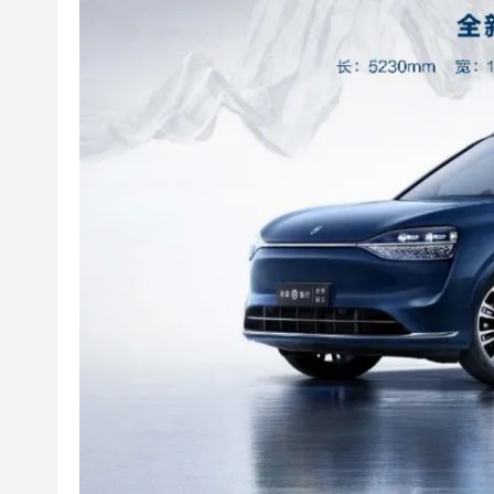
國家稅務總局：對境外保險收益
本港截至7月底外匯儲備資產增至
有片丨泰國校園槍擊案致7死15