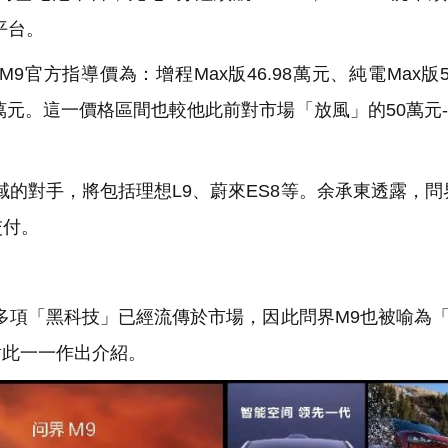
平台。
指導價為：增程Max版46.98萬元、純電Max版50
56.98萬元。這一價格區間也較他此前對市場「放風」的50萬元-
的對手，將包括理想L9、蔚來ES8等。余承東透露，問
交付。
多項「黑科技」已經流傳於市場，因此問界M9也被喻為
對此一一作出介紹。