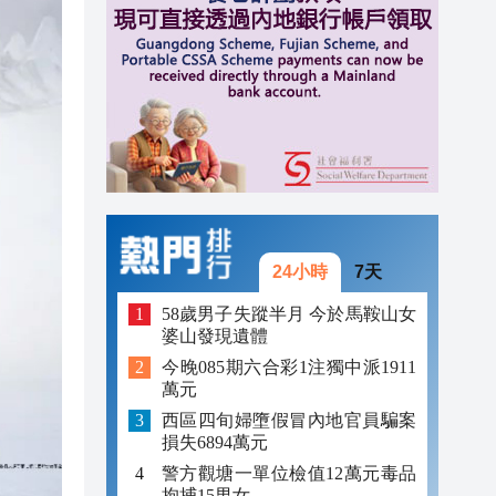
18:01
17:57
17:13
24小時
7天
58歲男子失蹤半月 今於馬鞍山女
婆山發現遺體
今晚085期六合彩1注獨中派1911
萬元
西區四旬婦墮假冒內地官員騙案
損失6894萬元
警方觀塘一單位檢值12萬元毒品
拘捕15男女