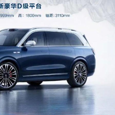
徵稅並非新政策 無需過度解讀
4478億美元
傷 槍手為初中生 在教室飲彈身亡