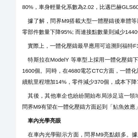
80%，車身輕量化系數為2.02，比邁巴赫GLS6
據了解，問界M9搭載大型一體壓鑄後車體等壓
零部件數量下降95%; 而連接點數量則減少14
實際上，一體化壓鑄最早應用可追溯到福特F1
特斯拉在ModelY 等車型上採用一體化壓鑄
1600個。同時，在4680電芯CTC方面，一
續航里程增加14%，零件減少370個，成本下降
其後，其他車企也紛紛開始布局涉足這一領域
問界M9有望在一體化壓鑄方面起到「鮎魚效應
車內光學亮眼
在車內光學顯示方面，問界M9亮點頗多。據