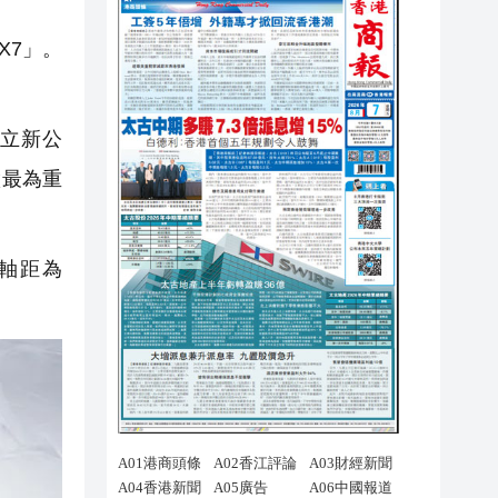
X7」。
創立新公
做最為重
，軸距為