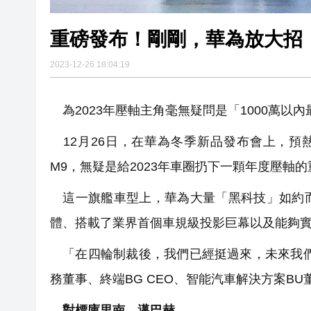
重磅發布！剛剛，華為放大招
2023-12-26 18:04:19
為2023年壓軸主角毫無疑問是「1000萬以內
12月26日，在華為冬季新品發布會上，預
M9，無疑是給2023年車圈扔下一顆年度壓軸
這一旗艦車型上，華為大量「黑科技」如約而
體、搭載了業界首個車規級投影巨幕以及能夠實現
「在四輪制裁後，我們已經挺過來，未來我們
務董事、終端BG CEO、智能汽車解決方案B
對標庫里南、邁巴赫