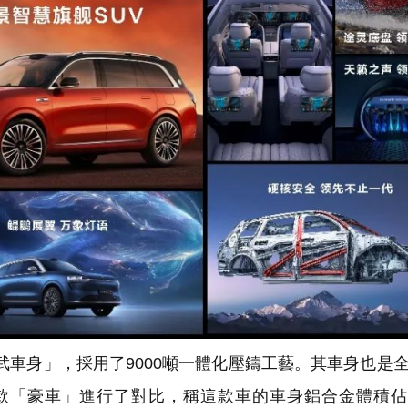
車身」，採用了9000噸一體化壓鑄工藝。其車身也是
款「豪車」進行了對比，稱這款車的車身鋁合金體積佔