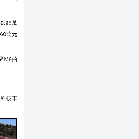
.98萬
60萬元
界M9的
「科技車