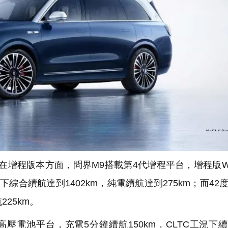
增程版本方面，問界M9搭載第4代增程平台，增程版W
況下綜合續航達到1402km，純電續航達到275km；而42
225km。
壓電池平台，充電5分鐘續航150km，CLTC工況下