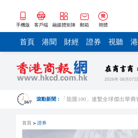
簡
手機版
客戶端
融媒體矩陣
郵箱
簡體
首頁
港聞
財經
證券
視聽
港
2026年 08月07
百勝中國完成收購必勝客中國
「龍匯100」連繫全球傑出華
滾動新聞：
香港工業總會舉辦第66屆周年
首頁
證券
>
廠商會邀「一帶一路」專員何力
「構建照顧者友善職場與企業未來