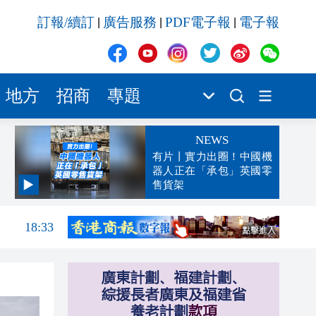
訂報/續訂
廣告服務
PDF電子報
電子報
|
|
|
地方
招商
專題
NEWS
有片丨實力出圈！中國機
器人正在「承包」英國零
售貨架
18:42
18:33
18:26
18:20
18:16