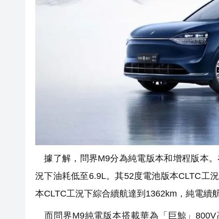
據了解，問界M9分為純電版本和增程版本。在
況下油耗低至6.9L。其52度電池版本CLTC工
本CLTC工況下綜合續航達到1362km，純電續航
而問界M9純電版本搭載華為「巨鯨」800V高