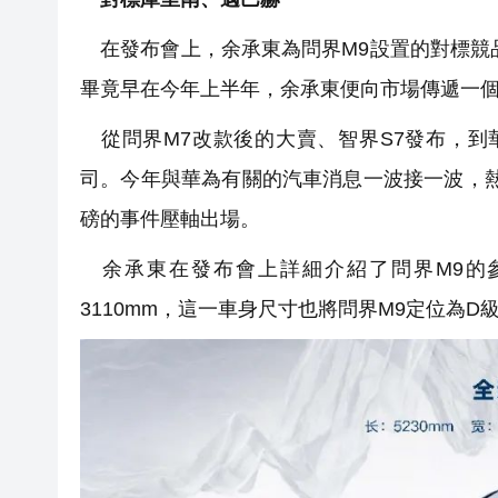
在發布會上，余承東為問界M9設置的對標競品
畢竟早在今年上半年，余承東便向市場傳遞一個概
從問界M7改款後的大賣、智界S7發布，到
司。今年與華為有關的汽車消息一波接一波，
磅的事件壓軸出場。
余承東在發布會上詳細介紹了問界M9的參數：
3110mm，這一車身尺寸也將問界M9定位為D