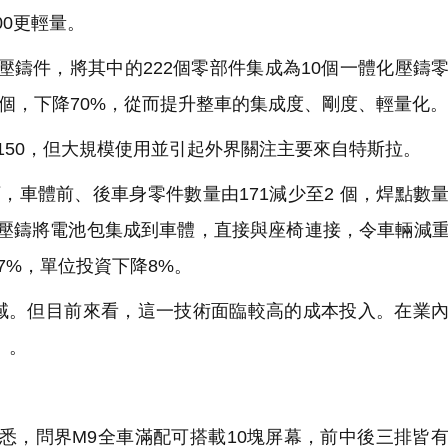
00更輕量。
鑄件，將其中的222個零部件集成為10個一體化壓鑄
40個，下降70%，從而提升整車的集成度、剛度、輕量化。
50，但大規模使用並引起外界關注主要來自特斯拉。
下，車體前、後車身零件數量由171減少至2 個，焊點數
體化壓鑄將電池包集成到車體，直接與座椅連接，令車輛減重
7%，單位投資下降8%。
。但目前來看，這一技術面臨較高的成本投入。在業內
」。
悉，問界M9全車滿配可搭載10塊屏幕，前中後三排皆