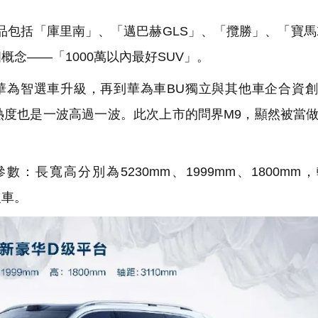
包括「庫里南」、「邁巴赫GLS」、「攬勝」、「寶馬
念——「1000萬以內最好SUV」。
華為智選車升級，再到華為車BU獨立與其他車企合資
熱度也是一波高過一波。此次上市的問界M9，顯然被當
長寬高分別為5230mm、1999mm、1800mm
級車。