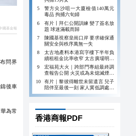
警方尖沙咀一大廈檢值140萬元
毒品 拘捕六旬婦
有片〡拜仁公開訓練 變了簽名放
中國基金報
題 球迷滿載而歸
陳國基視察皇崗口岸 要求確保通
關安全與秩序萬無一失
太古地產料本港寫字樓下半年負
續租租金比率收窄 太古廣場明年
發布問界
轉正
宏福苑大火｜跨部門專組最終調
查報告公開 火災或為未熄滅煙頭
引發
有片｜黎彼得離世未留遺言 兒子
鑄後車
陪伴至最後一刻 家人冀低調處理
後事
 華為常
香港商報PDF