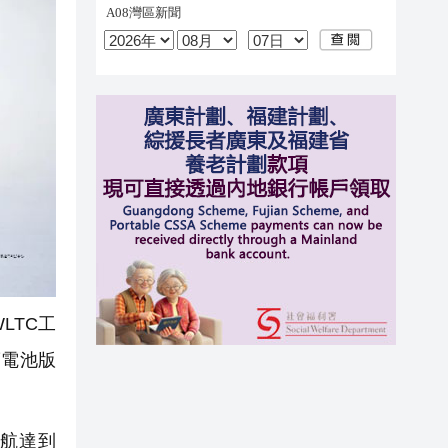
LTC工
度電池版
續航達到