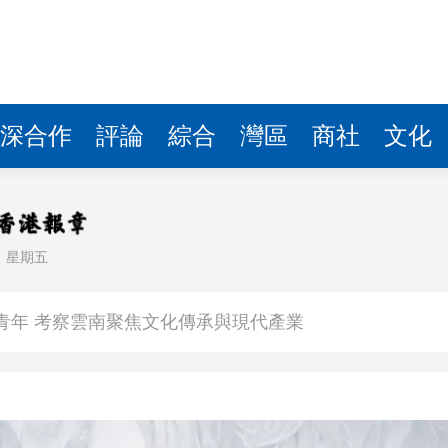
深合作
評論
綜合
灣區
商社
文化
日
星期五
內地所有權
裔青年 考察雲南聚焦文化傳承與現代產業
大會及午宴
治 闡述香港共建「一帶一路」的戰略角色與部署
」研討會2026