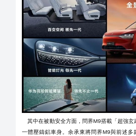
其中在被動安全方面，問界M9搭載「超強玄武
一體壓鑄鋁車身。余承東將問界M9與前述多