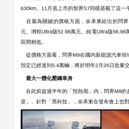
630km。11月底上市的智界S7同樣搭載了這一
在最為關鍵的價格方面，余承東給出的問界M9官方
元、增程Ultra版52.98萬元、純電Ultra版
區間稍低。
從價格方面看，問界M9在國內新能源汽車領域
預定已經達到5.4萬輛，將於明年2月26日批量
最大一體化壓鑄車身
在此前超過半年的「預熱期」內，問界M9的
皇」。針對「黑科技」，余承東在發布會上也