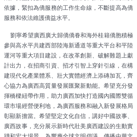
依據，緊扣為僑服務的工作生命線，不斷提高為僑
服務和依法維護僑益水平。
劉寧希望廣西廣大歸僑僑眷和海外桂籍僑胞積極
參與高水平共建西部陸海新通道等重大平台和平陸
運河等重大項目建設，在改革創新、破解難題上獻
計出力，在招商引資、招才引智上穿針引線，在構
建現代化產業體系、壯大實體經濟上添磚加瓦，齊
心協力為廣西高質量發展匯聚新動能。希望充分發
揮橋樑紐帶作用，助力廣西加快打造國內國際雙循
環市場經營便利地，為廣西服務和融入新發展格局
彰顯新擔當。希望堅定文化自信，講好中國故事、
廣西故事，充分展示新時代壯美廣西建設的生動實
踐和宏大場景，為響應全球文明倡議、傳播中華文