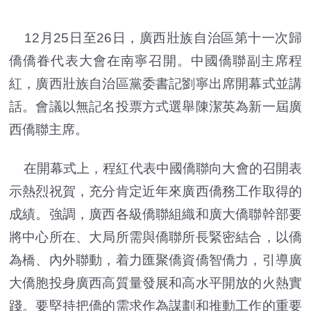
12月25日至26日，廣西壯族自治區第十一次歸
僑僑眷代表大會在南寧召開。中國僑聯副主席程
紅，廣西壯族自治區黨委書記劉寧出席開幕式並講
話。會議以無記名投票方式選舉陳潔英為新一屆廣
西僑聯主席。
在開幕式上，程紅代表中國僑聯向大會的召開表
示熱烈祝賀，充分肯定近年來廣西僑務工作取得的
成績。強調，廣西各級僑聯組織和廣大僑聯幹部要
將中心所在、大局所需與僑聯所長緊密結合，以僑
為橋、內外聯動，着力匯聚僑資僑智僑力，引導廣
大僑胞投身廣西高質量發展和高水平開放的火熱實
踐。要堅持把僑的需求作為謀劃和推動工作的重要