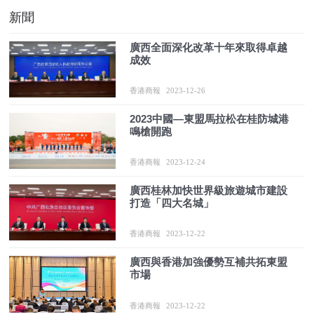
新聞
廣西全面深化改革十年來取得卓越
成效
香港商報
2023-12-26
2023中國—東盟馬拉松在桂防城港
鳴槍開跑
香港商報
2023-12-24
廣西桂林加快世界級旅遊城市建設
打造「四大名城」
香港商報
2023-12-22
廣西與香港加強優勢互補共拓東盟
市場
香港商報
2023-12-22