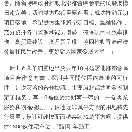
會。隨着特區政府推動北部都會區發展的頂層架構
日趨完善，我們雙方取得重要進展，成功推動元朗
項目落地。希望雙方團隊將堅定目標、團結協作，
充分發揮各自資源和能力優勢，確保項目高效率推
進、高質量建設、高品質呈現，協同推動香港經濟
發展和民生改善，更好融入國家發展大局。」
新世界與華潤置地早於去年10月簽署北部都會區
項目合作意向書，探討共同開發區內農地的可行
性。是次簽署的合作協議，主要就北都共同發展制
定了框架，其中2幅位於元朗南一帶的「高端專業
服務和物流樞紐」，佔地近15萬平方呎的用地將先
行發展，預計可建樓面面積共約72萬平方呎，提供
約1800伙住宅單位，預計明年動工。