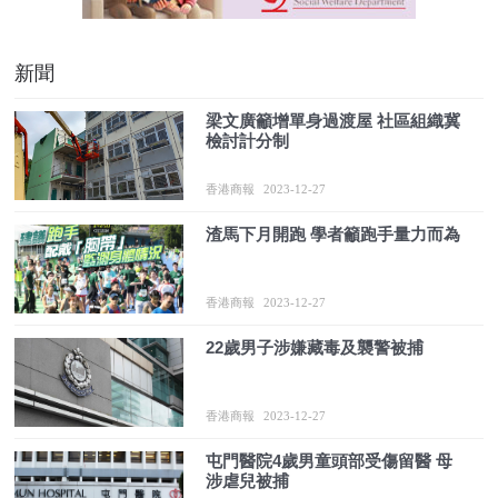
新聞
梁文廣籲增單身過渡屋 社區組織冀
檢討計分制
香港商報
2023-12-27
渣馬下月開跑 學者籲跑手量力而為
香港商報
2023-12-27
22歲男子涉嫌藏毒及襲警被捕
香港商報
2023-12-27
屯門醫院4歲男童頭部受傷留醫 母
涉虐兒被捕