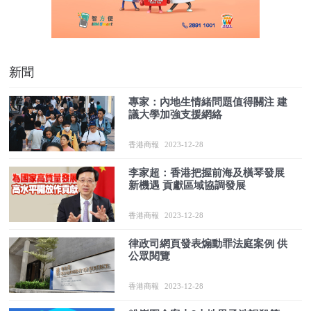
新聞
專家：內地生情緒問題值得關注 建
議大學加強支援網絡
香港商報
2023-12-28
李家超：香港把握前海及橫琴發展
新機遇 貢獻區域協調發展
香港商報
2023-12-28
律政司網頁發表煽動罪法庭案例 供
公眾閱覽
香港商報
2023-12-28