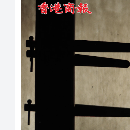
社署籲市民提防偽冒社署通訊
李家超：鼓勵保險業開發跨境產
車路士主帥星