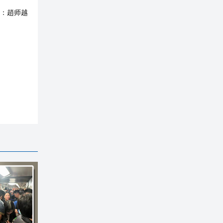
：
趙师越