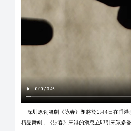
深圳原創舞劇《詠春》即將於1月4日在香港
精品舞劇，《詠春》來港的消息立即引來眾多