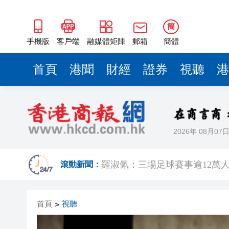
簡
手機版
客戶端
融媒體矩陣
郵箱
簡體
首頁
港聞
財經
證券
視聽
港
2026年 08月07
有片｜楊明莊思明大婚後急返港
羅淑佩：三場足球賽事逾12萬
滾動新聞：
SK海力士斥逾3000億建兩座晶
首頁
視聽
>
有片丨【《愛回家》迎大結局】
叔」黎彼得
入境處反非法勞工行動拘12人