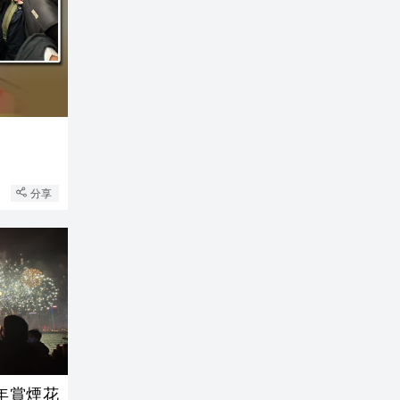
圳
分享
跨年賞煙花