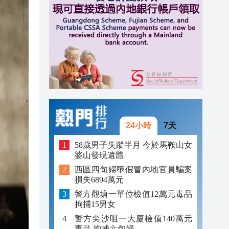
23:38
23:29
23:21
24小時
7天
58歲男子失蹤半月 今於馬鞍山女
婆山發現遺體
西區四旬婦墮假冒內地官員騙案
損失6894萬元
警方觀塘一單位檢值12萬元毒品
拘捕15男女
警方尖沙咀一大廈檢值140萬元
毒品 拘捕六旬婦