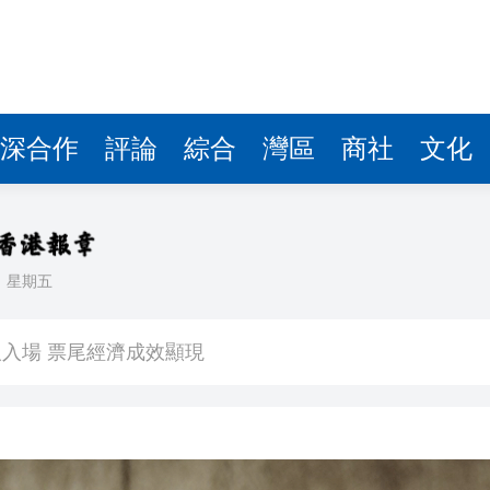
深合作
評論
綜合
灣區
商社
文化
日
星期五
看大結局：感激愛回家助走出低谷 不捨大家庭
人入場 票尾經濟成效顯現
圓廠
銀髮男團「大四喜」：十年深厚情誼 有歡亦有淚 緬懷