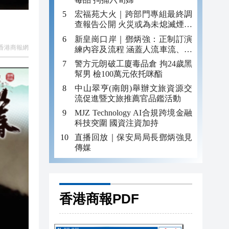
宏福苑大火｜跨部門專組最終調
查報告公開 火災或為未熄滅煙頭
引發
新皇崗口岸｜鄧炳強：正制訂演
香港商報網
練內容及流程 涵蓋人流車流、緊
急應變等
警方元朗破工廈毒品倉 拘24歲黑
幫男 檢100萬元依托咪酯
中山翠亨(南朗)舉辦文旅資源交
流促進暨文旅推薦官品鑑活動
MJZ Technology AI合規跨境金融
科技突圍 國資注資加持
直播回放｜保安局局長鄧炳強見
傳媒
香港商報PDF