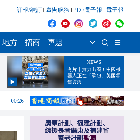
訂報/續訂
廣告服務
PDF電子報
電子報
|
|
|
地方
招商
專題
NEWS
有片丨實力出圈！中國機
器人正在「承包」英國零
售貨架
00:45
00:26
00:16
「豹
23:58
23:45