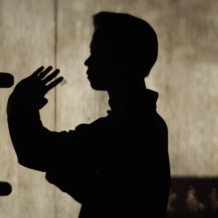
程式賬戶
品 便利灣區居民
將粉嶺揮桿 為香港行畫圓滿句號