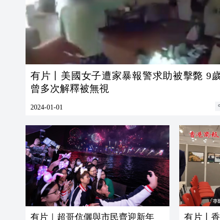
有片丨美國女子遭家暴報警求助被擊斃 9
曾多次解釋被無視
2024-01-01
有片｜超哥伉儷與市民齊迎新年
有片丨