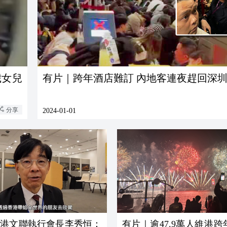
歲女兒
有片｜跨年酒店難訂 內地客連夜趕回深
分享
2024-01-01
香港文聯執行會長李秀恒：
有片｜逾47.9萬人維港