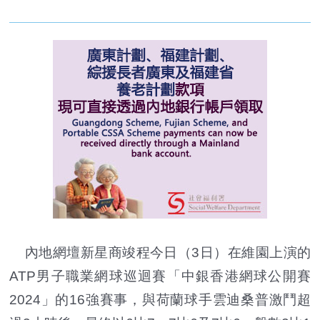
內地網壇新星商竣程今日（3日）在維園上演的
ATP男子職業網球巡迴賽「中銀香港網球公開賽
2024」的16強賽事，與荷蘭球手雲迪桑普激鬥超