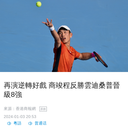
再演逆轉好戲 商竣程反勝雲迪桑普晉
級8強
來源：香港商報網
原創
2024-01-03 20:53