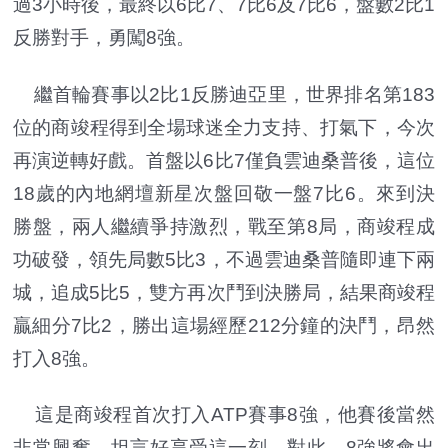
過3小時後，最終以6比7、7比6及7比6，盤數2比1
反勝對手，勇闖8強。
繼首輪賽事以2比1反勝迪亞里，世界排名第183
位的商竣程得到全場球迷全力支持、打氣下，今次
再演逆轉好戲。首盤以6比7僅負雲迪桑普後，這位
18歲的內地網壇新星次盤回敬一盤7比6。來到決
勝盤，兩人繼續爭持激烈，戰至第8局，商竣程成
功破發，領先局數5比3，不過雲迪桑普隨即連下兩
城，追成5比5，雙方再次鬥到決勝局，結果商竣程
贏細分7比2，勝出這場經歷212分鐘的決鬥，昂然
打入8強。
這是商竣程首次打入ATP賽事8強，他賽後當然
非常興奮，坦言好享受這一刻。對此，8強將會出