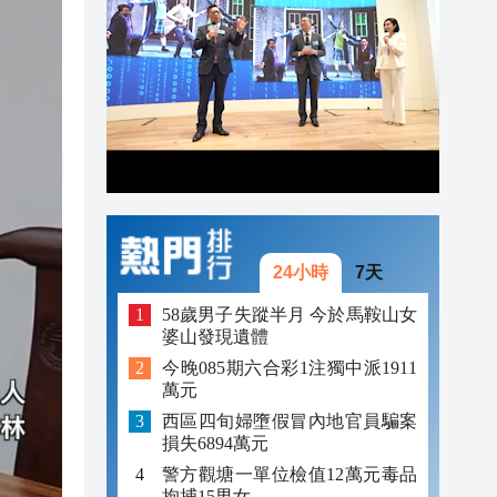
19:44
19:38
19:25
24小時
7天
58歲男子失蹤半月 今於馬鞍山女
婆山發現遺體
今晚085期六合彩1注獨中派1911
萬元
西區四旬婦墮假冒內地官員騙案
損失6894萬元
警方觀塘一單位檢值12萬元毒品
拘捕15男女