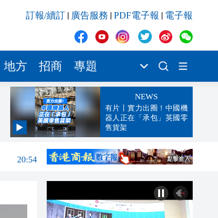
訂報/續訂
廣告服務
PDF電子報
電子報
|
|
|
地方
招商
專題
NEWS
有片丨實力出圈！中國機
器人正在「承包」英國零
售貨架
21:01
20:54
20:39
20:32
20:23