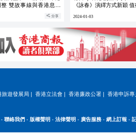
調整 雙故事線與香港息息
《詠春》演繹方式新穎 值
神秘彩蛋等你來看
分享
2024-01-03
港旅遊發展局
|
香港立法會
|
香港廉政公署
|
香港申訴專
-
聯絡我們
-
版權聲明
-
法律聲明
-
廣告服務
-
網上訂報
-