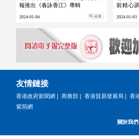
報推出《春詠香江》專輯
前精心
相關 設
分享
2024-01-04
2024-01-03
友情鏈接
香港政府新聞網
|
商務部
|
香港貿易發展局
|
香
紫荊網
關於我們