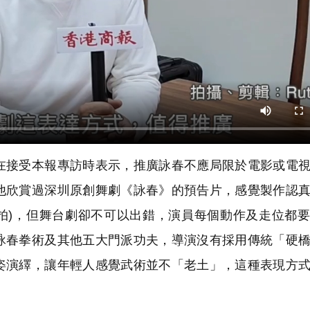
接受本報專訪時表示，推廣詠春不應局限於電影或電視
他欣賞過深圳原創舞劇《詠春》的預告片，感覺製作認
重拍)，但舞台劇卻不可以出錯，演員每個動作及走位都
詠春拳術及其他五大門派功夫，導演沒有採用傳統「硬
姿演繹，讓年輕人感覺武術並不「老土」，這種表現方