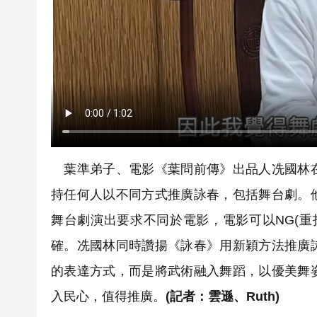
葉準弟子、電影《葉問前傳》出品人冼國林在
持任何人以不同方式推廣詠春，包括舞台劇。
舞台劇演出要求不同於電影，電影可以NG(
確。冼國林同時讚揚《詠春》用新穎方法推廣
的表達方式，而是將武術融入舞蹈，以優美舞
入民心，值得推廣。
(記者：雲遜、Ruth)