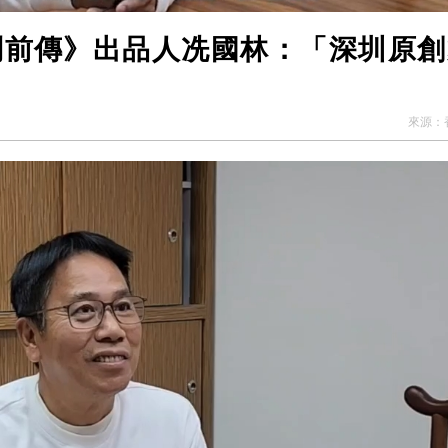
葉問前傳》出品人冼國林：「深圳原
來源：