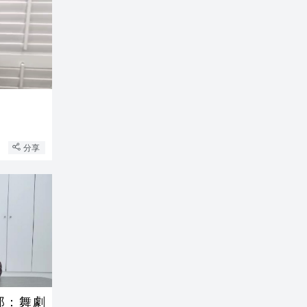
分享
郎：舞劇