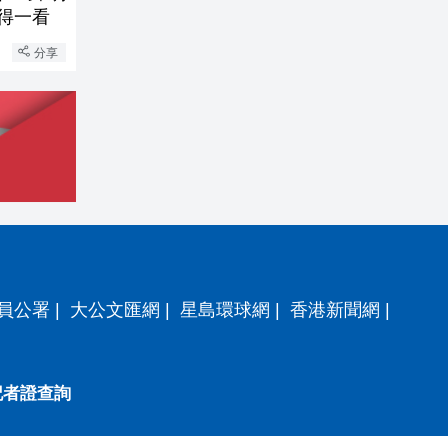
得一看
分享
員公署
|
大公文匯網
|
星島環球網
|
香港新聞網
|
記者證查詢