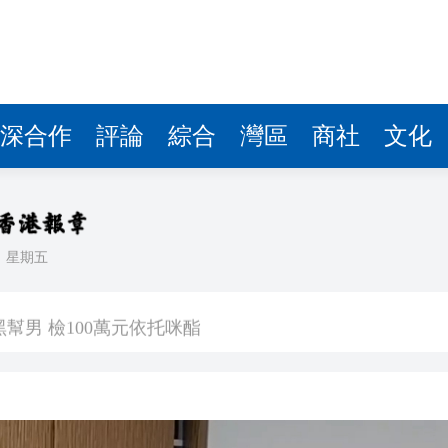
深合作
評論
綜合
灣區
商社
文化
日
星期五
場首度登場 旅客讚方便精準
幫男 檢100萬元依托咪酯
80%
進車廂，公交開成了深圳創新「流動名片」
年點讚南沙加速度