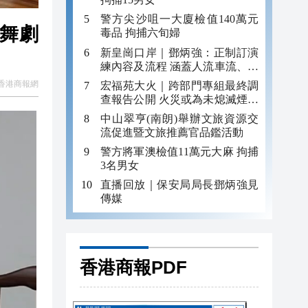
警方尖沙咀一大廈檢值140萬元
創舞劇
毒品 拘捕六旬婦
新皇崗口岸｜鄧炳強：正制訂演
練內容及流程 涵蓋人流車流、緊
急應變等
香港商報網
宏福苑大火｜跨部門專組最終調
查報告公開 火災或為未熄滅煙頭
引發
中山翠亨(南朗)舉辦文旅資源交
流促進暨文旅推薦官品鑑活動
警方將軍澳檢值11萬元大麻 拘捕
3名男女
直播回放｜保安局局長鄧炳強見
傳媒
香港商報PDF