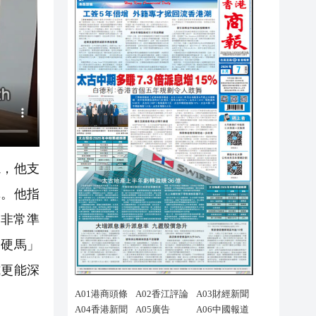
，他支
真。他指
要非常準
橋硬馬」
式更能深