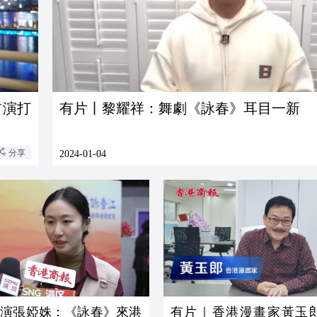
首演打
有片丨黎耀祥：舞劇《詠春》耳目一新
分享
2024-01-04
主演張婭姝：《詠春》來港
有片｜香港漫畫家黃玉