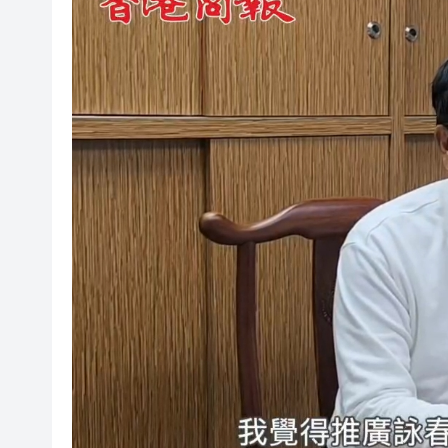
港產AI餐飲服務系統 機場首度
港區人大代表團考察安徽蕪湖 
從批評鮑威爾到頻繁致電沃什 