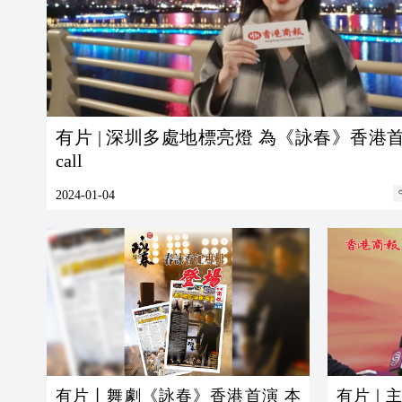
有片 | 深圳多處地標亮燈 為《詠春》香港
call
2024-01-04
有片丨舞劇《詠春》香港首演 本
有片｜