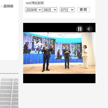
：
趙桐曲