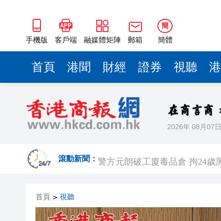
簡
手機版
客戶端
融媒體矩陣
郵箱
簡體
首頁
港聞
財經
證券
視聽
港
2026年 08月07
有片丨港產AI餐飲服務系統 機
警方元朗破工廈毒品倉 拘24歲黑
滾動新聞：
市場料美聯儲年底前加息概率超
首頁
視聽
>
相約深圳 見證奇蹟 | 科技坐
無人駕駛駛入嶺南水鄉 19國青