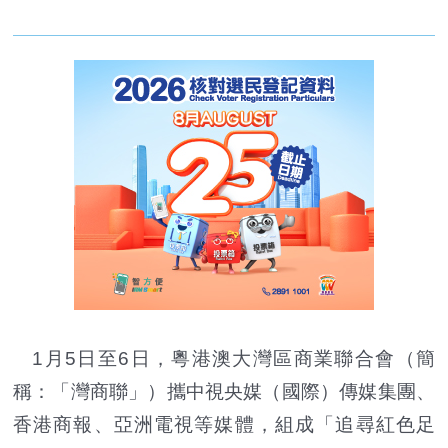
1月5日至6日，粵港澳大灣區商業聯合會（簡
稱：「灣商聯」）攜中視央媒（國際）傳媒集團、
香港商報、亞洲電視等媒體，組成「追尋紅色足