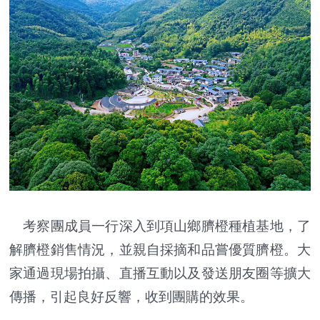
考察團成員一行深入到項山鄉臍橙種植基地，了
解臍橙銷售情況，並親自採摘和品嘗優質臍橙。大
家通過現場拍攝、直播互動以及發送朋友圈等擴大
傳播，引起良好反響，收到團購的效果。