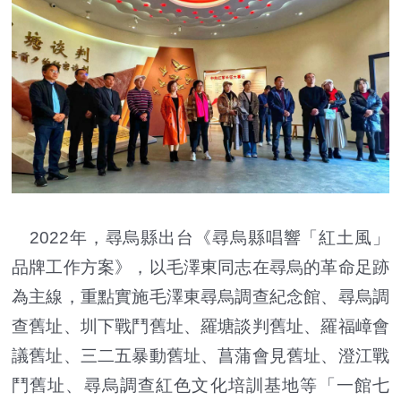
2022年，尋烏縣出台《尋烏縣唱響「紅土風」
品牌工作方案》，以毛澤東同志在尋烏的革命足跡
為主線，重點實施毛澤東尋烏調查紀念館、尋烏調
查舊址、圳下戰鬥舊址、羅塘談判舊址、羅福嶂會
議舊址、三二五暴動舊址、菖蒲會見舊址、澄江戰
鬥舊址、尋烏調查紅色文化培訓基地等「一館七