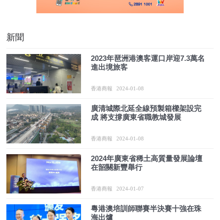
新聞
2023年琶洲港澳客運口岸迎7.3萬名
進出境旅客
香港商報
2024-01-08
廣清城際北延全線預製箱樑架設完
成 將支撐廣東省職教城發展
香港商報
2024-01-08
2024年廣東省稀土高質量發展論壇
在韶關新豐舉行
香港商報
2024-01-07
粵港澳培訓師聯賽半決賽十強在珠
海出爐