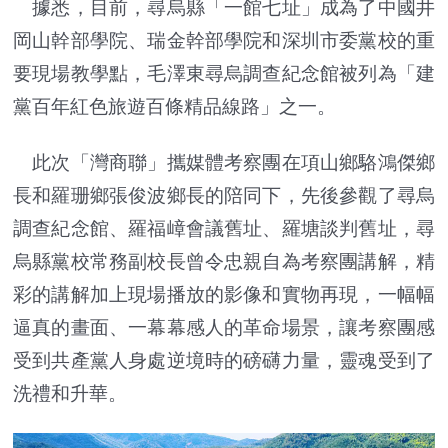
據悉，目前，尋烏縣「一館七址」成為了中國井
岡山幹部學院、瑞金幹部學院和深圳市委黨校的重
要現場教學點，毛澤東尋烏調查紀念館被列為「建
黨百年紅色旅遊百條精品線路」之一。
此次「灣商聯」攜媒體考察團在項山鄉駱鴻傑鄉
長和羅珊鄉張俊波鄉長的陪同下，先後參觀了尋烏
調查紀念館、羅福嶂會議舊址、羅塘談判舊址，尋
烏縣黨校常務副校長曾令忠親自為考察團講解，精
彩的講解加上現場播放的影像和實物再現，一幅幅
逼真的畫面、一幕幕感人的革命場景，讓考察團感
受到共產黨人身處逆境時的磅礴力量，靈魂受到了
洗禮和升華。