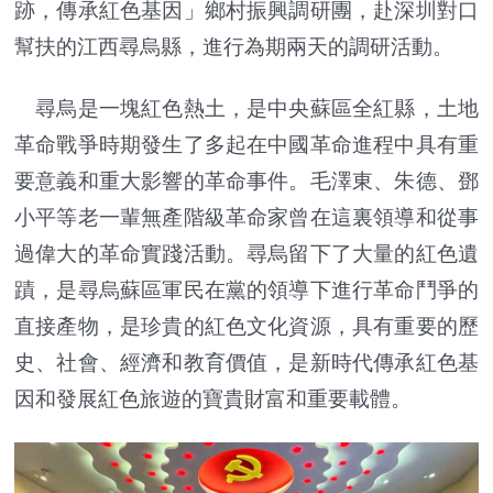
跡，傳承紅色基因」鄉村振興調研團，赴深圳對口
幫扶的江西尋烏縣，進行為期兩天的調研活動。
尋烏是一塊紅色熱土，是中央蘇區全紅縣，土地
革命戰爭時期發生了多起在中國革命進程中具有重
要意義和重大影響的革命事件。毛澤東、朱德、鄧
小平等老一輩無產階級革命家曾在這裏領導和從事
過偉大的革命實踐活動。尋烏留下了大量的紅色遺
蹟，是尋烏蘇區軍民在黨的領導下進行革命鬥爭的
直接產物，是珍貴的紅色文化資源，具有重要的歷
史、社會、經濟和教育價值，是新時代傳承紅色基
因和發展紅色旅遊的寶貴財富和重要載體。