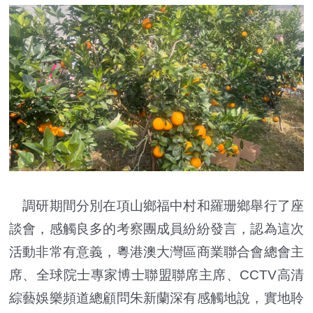
調研期間分別在項山鄉福中村和羅珊鄉舉行了座
談會，感觸良多的考察團成員紛紛發言，認為這次
活動非常有意義，粵港澳大灣區商業聯合會總會主
席、全球院士專家博士聯盟聯席主席、CCTV高清
綜藝娛樂頻道總顧問朱新蘭深有感觸地說，實地聆