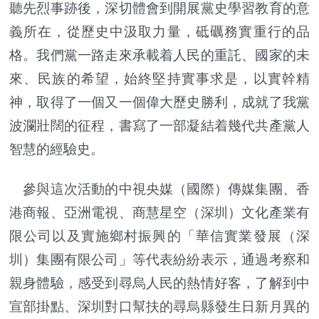
聽先烈事跡後，深切體會到開展黨史學習教育的意
義所在，從歷史中汲取力量，砥礪務實重行的品
格。我們黨一路走來承載着人民的重託、國家的未
來、民族的希望，始終堅持實事求是，以實幹精
神，取得了一個又一個偉大歷史勝利，成就了我黨
波瀾壯闊的征程，書寫了一部凝結着幾代共產黨人
智慧的經驗史。
參與這次活動的中視央媒（國際）傳媒集團、香
港商報、亞洲電視、商慧星空（深圳）文化產業有
限公司以及實施鄉村振興的「華信實業發展（深
圳）集團有限公司」等代表紛紛表示，通過考察和
親身體驗，感受到尋烏人民的熱情好客，了解到中
宣部掛點、深圳對口幫扶的尋烏縣發生日新月異的