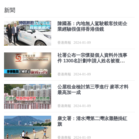
新聞
陳國基：內地無人駕駛載客技術企
業經驗很值得香港借鏡
香港商報
2024-01-09
社署公布一宗懷疑個人資料外洩事
件 1300名計劃申請人姓名被複製上
網
香港商報
2024-01-09
公屋租金檢討第三季進行 麥萃才料
最高加一成
香港商報
2024-01-09
康文署：清水灣第二灣泳灘懸掛紅
旗
香港商報
2024-01-09