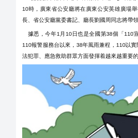
10時，廣東省公安廳將在廣東公安英雄廣場舉
長、省公安廳黨委書記、廳長劉國周同志將帶
據悉，今年1月10日也是全國第38個「110
110報警服務台以來，38年風雨兼程，110
法犯罪、應急救助群眾方面發揮着越來越重要