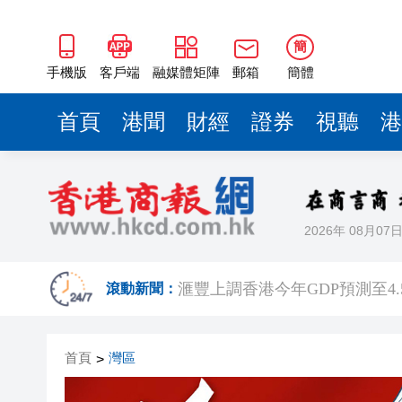
簡
手機版
客戶端
融媒體矩陣
郵箱
簡體
首頁
港聞
財經
證券
視聽
港
2026年 08月07
有片丨泰國校園槍擊案致7死15
滙豐上調香港今年GDP預測至4.
滾動新聞：
有片｜步態反常語無倫次 男旅
首頁
灣區
>
有片｜鄧炳強批記協換屆選舉無
報考熱度持續高漲 今年深圳大學