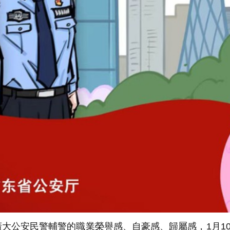
大公安民警輔警的職業榮譽感、自豪感、歸屬感，1月1