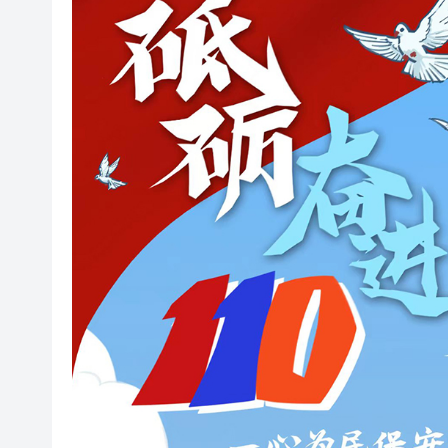
有片〡警方葵涌廣場巡查掃童黨
民青局舉辦關愛隊培訓班 麥美
【港樓】CCL連跌兩周共0.45