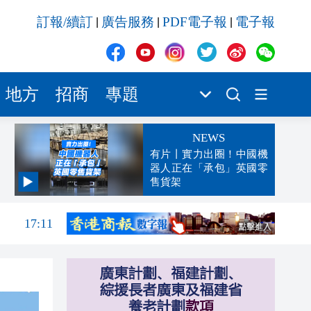
訂報/續訂
廣告服務
PDF電子報
電子報
|
|
|
地方
招商
專題
NEWS
有片丨實力出圈！中國機
器人正在「承包」英國零
售貨架
17:13
17:11
17:09
17:06
17:04