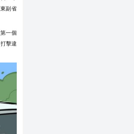
廣東副省
國第一個
、打擊違