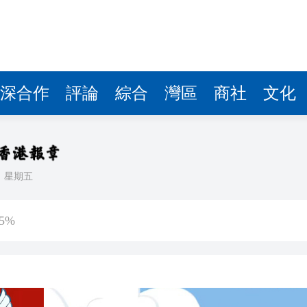
深合作
評論
綜合
灣區
商社
文化
日
星期五
傷 槍手為初中生 在教室飲彈身亡
5%
客內褲藏2包冰毒 闖關西九龍被截
認受性 警告若涉危害國安「後果自負」
錄取457名港澳台僑生