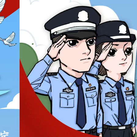
 網民：掃埋班賣書仔
娟：關愛隊已成地區治理團隊一份子
% 中原料高位反覆