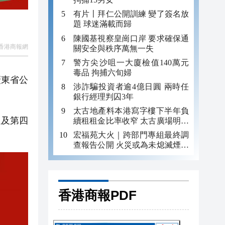
有片〡拜仁公開訓練 變了簽名放
題 球迷滿載而歸
陳國基視察皇崗口岸 要求確保通
香港商報網
關安全與秩序萬無一失
警方尖沙咀一大廈檢值140萬元
毒品 拘捕六旬婦
廣東省公
涉詐騙投資者逾4億日圓 兩時任
銀行經理判囚3年
太古地產料本港寫字樓下半年負
以及第四
續租租金比率收窄 太古廣場明年
轉正
宏福苑大火｜跨部門專組最終調
查報告公開 火災或為未熄滅煙頭
引發
香港商報PDF