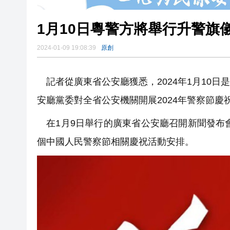
1月10日粵警方將舉行升警旗儀
2024-01-09 19:08:39
原創
記者從廣東省公安廳獲悉，2024年1月10
安廳黨委對全省公安機關開展2024年警察節慶
在1月9日舉行的廣東省公安廳召開新聞發布會
個中國人民警察節相關慶祝活動安排。