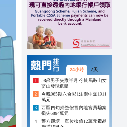
16:46
16:38
16:34
24小時
7天
58歲男子失蹤半月 今於馬鞍山女
婆山發現遺體
今晚085期六合彩1注獨中派1911
萬元
西區四旬婦墮假冒內地官員騙案
損失6894萬元
警方觀塘一單位檢值12萬元毒品
拘捕15男女