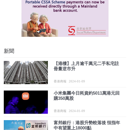
新聞
【港樓】上月逾千萬元二手私宅註
冊量逆市升
香港商報
2024-01-09
小米集團今日耗資約5011萬港元回
購350萬股
香港商報
2024-01-09
富邦銀行：港股升勢較落後 恒指年
中有望重上18000點